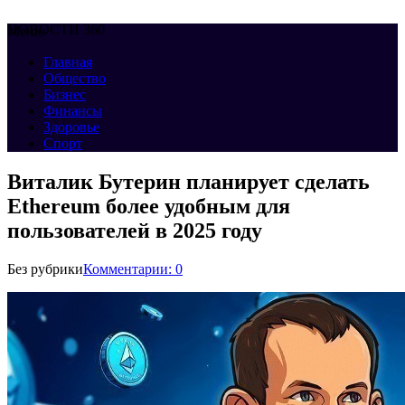
НОВОСТИ 360
Меню
Главная
Общество
Бизнес
Финансы
Здоровье
Спорт
Виталик Бутерин планирует сделать
Ethereum более удобным для
пользователей в 2025 году
Без рубрики
Комментарии: 0