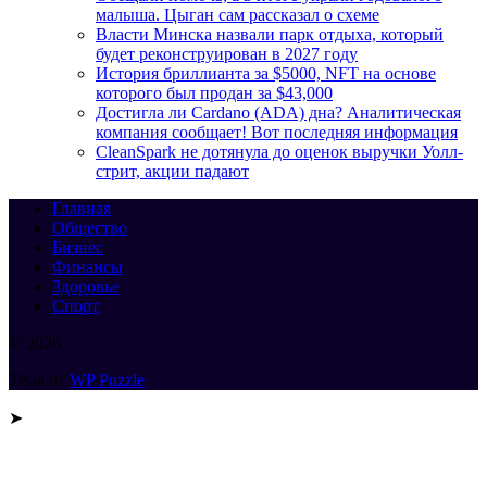
малыша. Цыган сам рассказал о схеме
Власти Минска назвали парк отдыха, который
будет реконструирован в 2027 году
История бриллианта за $5000, NFT на основе
которого был продан за $43,000
Достигла ли Cardano (ADA) дна? Аналитическая
компания сообщает! Вот последняя информация
CleanSpark не дотянула до оценок выручки Уолл-
стрит, акции падают
Главная
Общество
Бизнес
Финансы
Здоровье
Спорт
© 2026
Тема от
WP Puzzle
➤