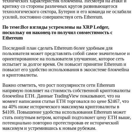
технических характеристик блокчейна. Несмотря на атаки и
критику со стороны различных кругов развивающегося
технологического сектора, Бутерин и его команда не ослабили
усилий, постоянно совершенствуя сеть Ethereum.
По теме:
Все взгляды устремлены на XRP Ledger,
поскольку он наконец-то получил совместимость с
Ethereum
Последний план сделать Ethereum более удобным для
пользователя может представлять собой самое значительное и
ориентированное на пользователя улучшение, которое сеть
испытает за долгое время. Он повысит принятие Ethereum и
повысит его удобство использования в экосистеме блокчейна
и криптовалюты.
Важно отметить, что рост популярности сети Ethereum
напрямую повлияет на стоимость собственной криптовалюты
блокчейна ETH. Данные TradingView показывают, что на
момент написания статьи ETH торговался по цене $2467, что
на 40% ниже исторического максимума криптовалюты в
$4109. Повышение удобства использования Ethereum может
стать попутным ветром, который подтолкнет цену ETH выше,
потенциально повторно протестировав ее исторический
максимум и устремившись к новым рубежам.