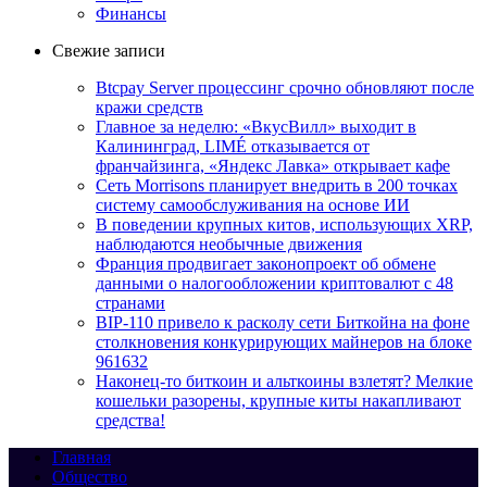
Финансы
Свежие записи
Btcpay Server процессинг срочно обновляют после
кражи средств
Главное за неделю: «ВкусВилл» выходит в
Калининград, LIMÉ отказывается от
франчайзинга, «Яндекс Лавка» открывает кафе
Сеть Morrisons планирует внедрить в 200 точках
систему самообслуживания на основе ИИ
В поведении крупных китов, использующих XRP,
наблюдаются необычные движения
Франция продвигает законопроект об обмене
данными о налогообложении криптовалют с 48
странами
BIP-110 привело к расколу сети Биткойна на фоне
столкновения конкурирующих майнеров на блоке
961632
Наконец-то биткоин и альткоины взлетят? Мелкие
кошельки разорены, крупные киты накапливают
средства!
Главная
Общество