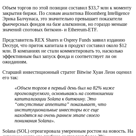
Объем торгов по этой позиции составил $33,7 млн к моменту
закрытия биржи. По словам аналитика Bloomberg Intelligence
Эрика Балчунаса, это значительно превышает показатели
фьючерсных фондов на базе альткоинов, но гораздо меньше
значений спотовых биткоин- и Ethereum-ETF.
Представитель REX Shares и Osprey Funds заявил изданию
Decrypt, что приток капитала в продукт составил около $12
млн. В компаниях не стали комментировать то, насколько
эффективным был запуск фонда и соответствует ли он
ожиданиям.
Старший инвестиционный стратег Bitwise Хуан Леон оценил
его так:
«Объем торгов в первый день был на 82% ниже
прогнозируемого, основываясь на соотношении
капитализации Solana к биткоину. Это
“отсутствие аппетита” показывает, что
институциональные инвесторы все еще
находятся на очень раннем этапе своего
понимания Solana».
Solana (SOL) отреагировала умеренным ростом на новость. На