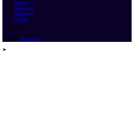
Бизнес
Финансы
Здоровье
Спорт
© 2026
Тема от
WP Puzzle
➤