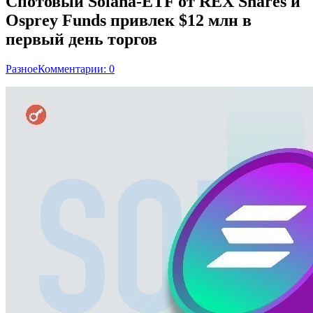
Спотовый Solana-ETF от REX Shares и
Osprey Funds привлек $12 млн в
первый день торгов
Разное
Комментарии: 0