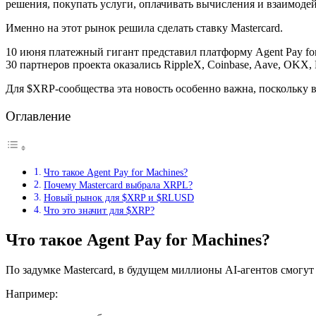
решения, покупать услуги, оплачивать вычисления и взаимодей
Именно на этот рынок решила сделать ставку Mastercard.
10 июня платежный гигант представил платформу Agent Pay fo
30 партнеров проекта оказались RippleX, Coinbase, Aave, OKX, 
Для $XRP-сообщества эта новость особенно важна, поскольку 
Оглавление
Что такое Agent Pay for Machines?
Почему Mastercard выбрала XRPL?
Новый рынок для $XRP и $RLUSD
Что это значит для $XRP?
Что такое Agent Pay for Machines?
По задумке Mastercard, в будущем миллионы AI-агентов смогут
Например: