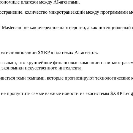
втономные платежи между AI-агентами.
ространение, количество микротранзакций между программами мо
Mastercard не как очередное партнерство, а как потенциальн
вом использовании $XRP в платежах AI-агентов.
показывает, что крупнейшие финансовые компании начинают рассм
 экономики искусственного интеллекта.
виваться теми темпами, которые прогнозируют технологически
ы не пропустить самые важные новости из экосистемы $XRP Ledg