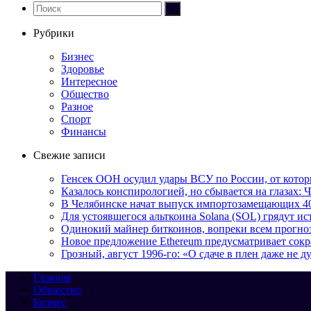
Рубрики
Бизнес
Здоровье
Интересное
Общество
Разное
Спорт
Финансы
Свежие записи
Генсек ООН осудил удары ВСУ по России, от кото
Казалось конспирологией, но сбывается на глазах: 
В Челябинске начат выпуск импортозамещающих 4
Для устоявшегося альткоина Solana (SOL) грядут и
Одинокий майнер биткоинов, вопреки всем прогноза
Новое предложение Ethereum предусматривает сокр
Грозный, август 1996-го: «О сдаче в плен даже не 
Главная
Общество
Бизнес