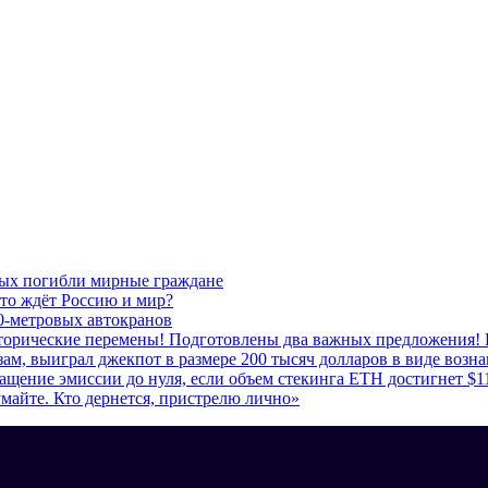
рых погибли мирные граждане
Что ждёт Россию и мир?
0-метровых автокранов
сторические перемены! Подготовлены два важных предложения! 
м, выиграл джекпот в размере 200 тысяч долларов в виде возна
ащение эмиссии до нуля, если объем стекинга ETH достигнет $1
думайте. Кто дернется, пристрелю лично»