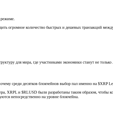
 режиме.
водить огромное количество быстрых и дешевых транзакций меж
руктуру для мира, где участниками экономики станут не только
почему среди десятков блокчейнов выбор пал именно на $XRP Le
ера, XRPL и $RLUSD были разработаны таким образом, чтобы ко
уются непосредственно на уровне блокчейна.