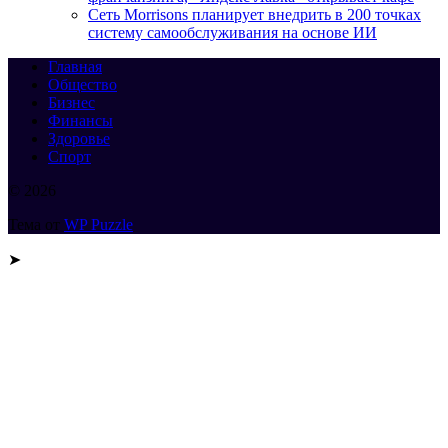
Сеть Morrisons планирует внедрить в 200 точках
систему самообслуживания на основе ИИ
Главная
Общество
Бизнес
Финансы
Здоровье
Спорт
© 2026
Тема от
WP Puzzle
➤