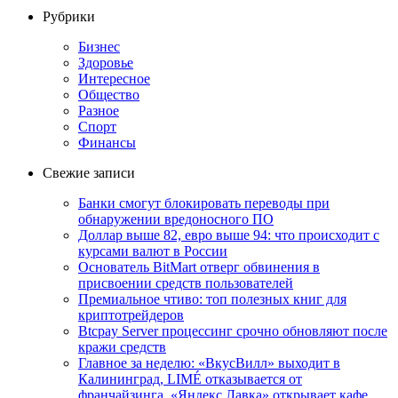
Рубрики
Бизнес
Здоровье
Интересное
Общество
Разное
Спорт
Финансы
Свежие записи
Банки смогут блокировать переводы при
обнаружении вредоносного ПО
Доллар выше 82, евро выше 94: что происходит с
курсами валют в России
Основатель BitMart отверг обвинения в
присвоении средств пользователей
Премиальное чтиво: топ полезных книг для
криптотрейдеров
Btcpay Server процессинг срочно обновляют после
кражи средств
Главное за неделю: «ВкусВилл» выходит в
Калининград, LIMÉ отказывается от
франчайзинга, «Яндекс Лавка» открывает кафе