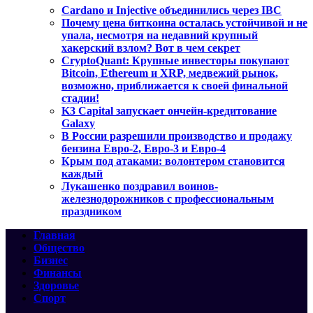
Cardano и Injective объединились через IBC
Почему цена биткоина осталась устойчивой и не
упала, несмотря на недавний крупный
хакерский взлом? Вот в чем секрет
CryptoQuant: Крупные инвесторы покупают
Bitcoin, Ethereum и XRP, медвежий рынок,
возможно, приближается к своей финальной
стадии!
K3 Capital запускает ончейн-кредитование
Galaxy
В России разрешили производство и продажу
бензина Евро-2, Евро-3 и Евро-4
Крым под атаками: волонтером становится
каждый
Лукашенко поздравил воинов-
железнодорожников с профессиональным
праздником
Главная
Общество
Бизнес
Финансы
Здоровье
Спорт