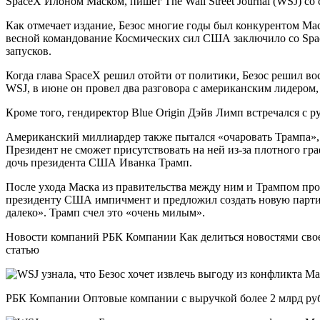
SpaceX Илоном Маском, пишет The Wall Street Journal (WSJ) со
Как отмечает издание, Безос многие годы был конкурентом Ма
весной командование Космических сил США заключило со Space
запусков.
Когда глава SpaceX решил отойти от политики, Безос решил в
WSJ, в июне он провел два разговора с американским лидером,
Кроме того, гендиректор Blue Origin Дэйв Лимп встречался с 
Американский миллиардер также пытался «очаровать Трампа», п
Президент не сможет присутствовать на ней из-за плотного гр
дочь президента США Иванка Трамп.
После ухода Маска из правительства между ним и Трампом про
президенту США импичмент и предложил создать новую партию. 
далеко». Трамп счел это «очень милым».
Новости компаний РБК Компании Как делиться новостями своег
статью
РБК Компании Оптовые компании с выручкой более 2 млрд рубл