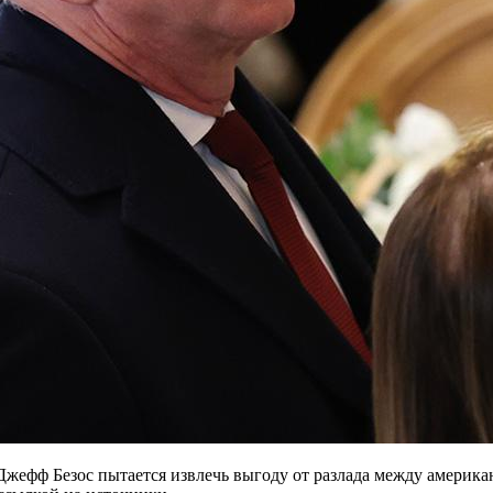
 Джефф Безос пытается извлечь выгоду от разлада между амери