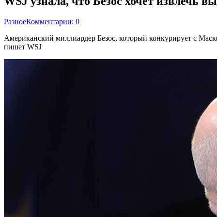
WSJ узнала, что Безос хочет извлечь в
Разное
Комментарии: 0
Американский миллиардер Безос, который конкурирует с Маском
пишет WSJ