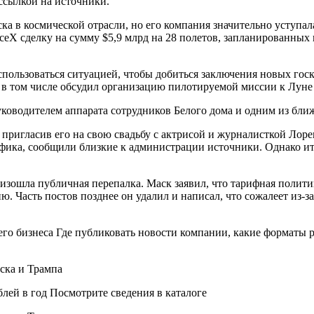
 ссылкой на источники.
ска в космической отрасли, но его компания значительно усту
X сделку на сумму $5,9 млрд на 28 полетов, запланированных н
оспользоваться ситуацией, чтобы добиться заключения новых го
 в том числе обсудил организацию пилотируемой миссии к Луне 
руководителем аппарата сотрудников Белого дома и одним из бл
ригласив его на свою свадьбу с актрисой и журналисткой Лорен
афика, сообщили близкие к администрации источники. Однако ит
изошла публичная перепалка. Маск заявил, что тарифная полити
Часть постов позднее он удалил и написал, что сожалеет из-за
о бизнеса Где публиковать новости компании, какие форматы р
ей в год Посмотрите сведения в каталоге