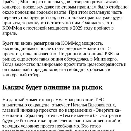
Грабчак, Минэнерго в целом удовлетворено результатами
конкурса, поскольку даже по старым правилам было отобрано
около половины годовой квоты. При этом остальную часть
перенесут на будущий год, и если новые правила уже будут
приняты, то конкурс состоится по ним. Ожидается, что
КОММод с поставкой мощности в 2029 году пройдет в
апреле.
Будет ли вновь разыграна на КОММод мощность,
высвободившаяся после отказа энергокомпаний от 15
проектов, пока неизвестно. По данным источника РБК на
рынке, еще летом такая опция обсуждалась в Минэнерго.
Тогда ведомство планировало просчитать целесообразность и
оптимальный порядок возврата свободных объемов в
конкурсный отбор.
Каким будет влияние на рынок
На данный момент программа модернизации ТЭС
значительно сокращена, отмечает Наталья Высоковских,
главный инженер проектов по направлению «Энергетика»
компании «Уралэнерготел». «Тем не менее я бы смотрела в
будущее без негатива: привлечение частных инвестиций в
текущих условиях просто необходимо. Кто готов