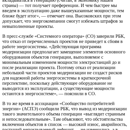
вкладываться в генерацию (считай, в экономику нашей
страны) — тот получает преференции. И чем быстрее мы
введем в эксплуатацию даже вышеуказанные мощности, тем
ближе будет итог», — отмечает она. Высоковских при этом
допускает, что энергокомпании смогут избежать штрафов за
невыполненные проекты.
В пресс-службе «Системного оператора» (СО) заверили РБК,
что отказ от перечисленных проектов не приведет к сбоям в
работе энергосистемы. «Действующая программа
модернизации предполагает замещение элементов основного
оборудования объектов генерации, выполняемое с
минимальным изменением мощности электростанций до и
после реализации проекта. Поэтому отказ от реализации
небольшой части проектов модернизации не создаст рисков
для надежной работы энергосистемы в краткосрочной
перспективе, поскольку действующее оборудование не
выводится из эксплуатации, а существующие мощности
остаются в энергосистеме», — пояснили в СО.
В то же время в ассоциации «Сообщество потребителей
энергии» (АСПЭ) сообщили РБК, что вывод из модернизации
такого значительного объема генерации «выглядит странным
и непоследовательным». Там объясняют, что обстоятельства
включения объектов в список — высокий износ, аварийность,
растущий непокрываемый дефицит — не изменились, а в