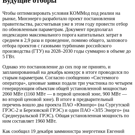
Будущие отборы
Чтобы оптимизировать условия КОММод под реалии на
рынке, Минэнерго разработало проект постановления
правительства, рассчитывая уже в этом году провести отбор
по обновленным параметрам. Документ предполагал
индексацию максимального порога капитальных затрат в
среднем в 2,9 раза и проведение, помимо общего, залпового
отбора проектов с газовыми турбинами российского
производства (ГТУ) на 2028–2030 годы суммарно в объеме до
5 ГВт.
Однако это постановление до сих пор не принято, и
запланированный на декабрь конкурс в итоге проводился по
старым параметрам. Согласно сообщению «Системного
оператора», ценовые заявки подали три участника по четырем
генерирующим объектам общей установленной мощностью
2060 МВт (1160 МВт — в первой ценовой зоне, 900 МВт —
во второй ценовой зоне). В итоге в предварительный
перечень вошло два проекта ПАО «Юнипро» (на Сургутской
ГРЭС-2 и Березовской ГРЭС) и один ПАО «ЭЛ5 Энерго» (на
Среднеуральской ГРЭС). Общая установленная мощность по
ним составляет 1960 МВт.
Как сообщил 19 декабря замминистра энергетики Евгений