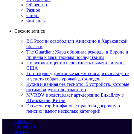
Общество
Разное
Спорт
Финансы
Свежие записи
ВС России освободили Анискино в Харьковской
области
The Guardian: Жара обновила рекорды в Европе и
привела к масштабным последствиям
Политолог оценил вероятность выдачи Гилмана
США
Топ-5 культур, которые можно посадить в августе
и успеть собрать урожай до холодов
Кухня и ванная без тесноты: 5 устройств, которые
оптимизируют пространство
MVRDV представляет арт-деревню Бихайлоу в
Шэньчжэне, Китай
Экс-сенатор Епифанова: право на досрочную
пенсию имеют несколько категорий
Главная
Общество
Бизнес