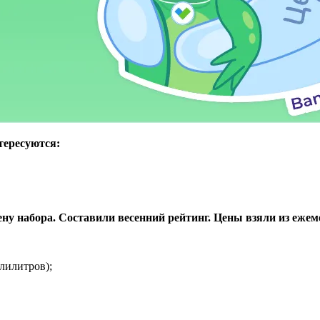
тересуются:
ену набора. Составили весенний рейтинг. Цены взяли из ежеме
лилитров);