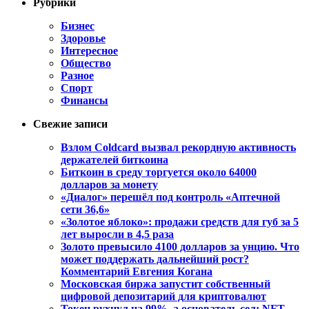
Рубрики
Бизнес
Здоровье
Интересное
Общество
Разное
Спорт
Финансы
Свежие записи
Взлом Coldcard вызвал рекордную активность
держателей биткоина
Биткоин в среду торгуется около 64000
долларов за монету
«Диалог» перешёл под контроль «Аптечной
сети 36,6»
«Золотое яблоко»: продажи средств для губ за 5
лет выросли в 4,5 раза
Золото превысило 4100 долларов за унцию. Что
может поддержать дальнейший рост?
Комментарий Евгения Когана
Московская биржа запустит собственный
цифровой депозитарий для криптовалют
Токен рухнул на 99%, а основатель сел: NFT-