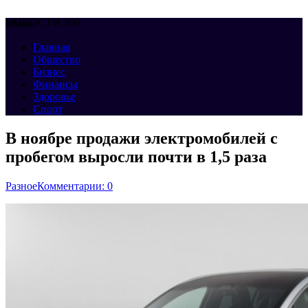
НОВОСТИ 360
Меню
Главная
Общество
Бизнес
Финансы
Здоровье
Спорт
В ноябре продажи электромобилей с
пробегом выросли почти в 1,5 раза
Разное
Комментарии: 0