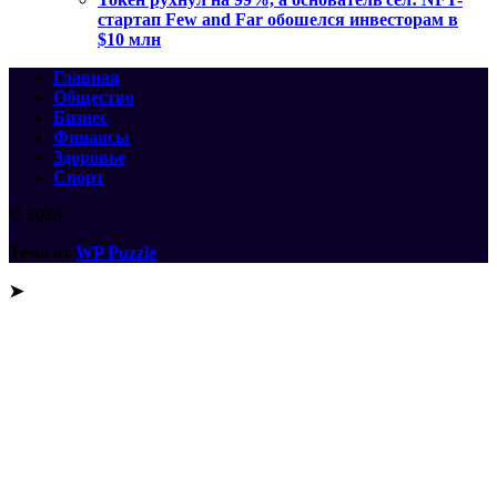
стартап Few and Far обошелся инвесторам в
$10 млн
Главная
Общество
Бизнес
Финансы
Здоровье
Спорт
© 2026
Тема от
WP Puzzle
➤