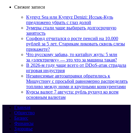
Свежие записи
Kyrgyz Sea или Kyrgyz Denizi: Иссык-Куль
предложено убрать с глаз долой
Зумеры стали чаще выбирать долгосрочную
занятость
Соцфонд отчитался о росте пенсий на 10.000
рублей за 5 лет. Старикам ликовать сквозь слезы
прикажете?
Что русскому забава, то китайцу жуть: 5 млн
за «электричку» — это что за машина такая?
В 2026-м году чаще всего от DDoS-атак страдала
игровая индустрия
Независимые автозаправки обратились к
Мишустину с просьбой равномерно распределять
топливо между ними и крупными конкурентами
Курсы валют 7 августа: рубль рухнул ко всем
основным валютам
Главная
Общество
Бизнес
Финансы
Здоровье