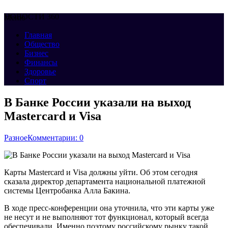
НОВОСТИ 360
Меню
Главная
Общество
Бизнес
Финансы
Здоровье
Спорт
В Банке России указали на выход
Mastercard и Visa
Разное
Комментарии: 0
Карты Mastercard и Visa должны уйти. Об этом сегодня
сказала директор департамента национальной платежной
системы Центробанка Алла Бакина.
В ходе пресс-конференции она уточнила, что эти карты уже
не несут и не выполняют тот функционал, который всегда
обеспечивали. Именно поэтому российскому рынку такой