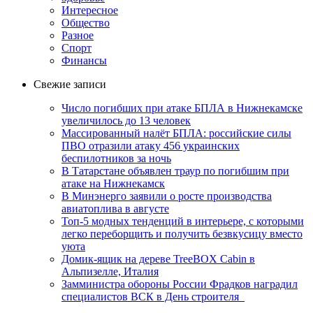
Интересное
Общество
Разное
Спорт
Финансы
Свежие записи
Число погибших при атаке БПЛА в Нижнекамске
увеличилось до 13 человек
Массированный налёт БПЛА: российские силы
ПВО отразили атаку 456 украинских
беспилотников за ночь
В Татарстане объявлен траур по погибшим при
атаке на Нижнекамск
В Минэнерго заявили о росте производства
авиатоплива в августе
Топ-5 модных тенденций в интерьере, с которыми
легко переборщить и получить безвкусицу вместо
уюта
Домик-ящик на дереве TreeBOX Cabin в
Альпизелле, Италия
Замминистра обороны России Фрадков наградил
специалистов ВСК в День строителя