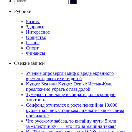
Рубрики
Бизнес
Здоровье
Интересное
Общество
Разное
Спорт
Финансы
Свежие записи
Ученые опровергли миф о вреде экранного
времени для психики детей
Kyrgyz Sea или Kyrgyz Denizi: Иссык-Куль
предложено убрать с глаз долой
Зумеры стали чаще выбирать долгосрочную
занятость
Соцфонд отчитался о росте пенсий на 10.000
рублей за 5 лет. Старикам ликовать сквозь слезы
прикажете?
Что русскому забава, то китайцу жуть: 5 млн
за «электричку» — это что за машина такая?
В 2026-м году чаще всего от DDoS-атак страдала