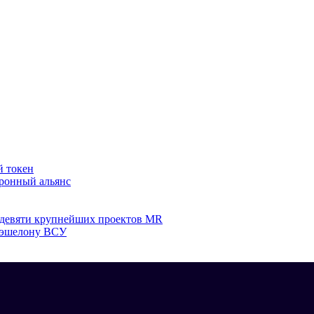
й токен
оронный альянс
а девяти крупнейших проектов MR
у эшелону ВСУ