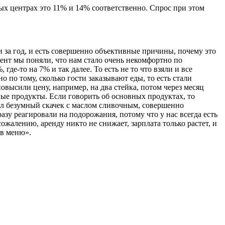
ых центрах это 11% и 14% соответственно. Спрос при этом
и за год, и есть совершенно объективные причины, почему это
ент мы поняли, что нам стало очень некомфортно по
где-то на 7% и так далее. То есть не то что взяли и все
о по тому, сколько гости заказывают еды, то есть стали
повысили цену, например, на два стейка, потом через месяц
иные продукты. Если говорить об основных продуктах, то
ыл безумный скачек с маслом сливочным, совершенно
разу реагировали на подорожания, потому что у нас всегда есть
сожалению, аренду никто не снижает, зарплата только растет, и
 в меню».