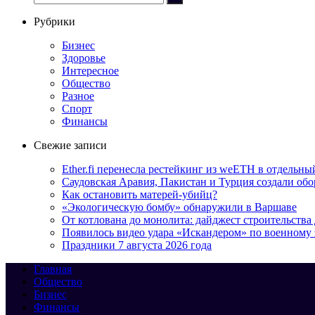
Рубрики
Бизнес
Здоровье
Интересное
Общество
Разное
Спорт
Финансы
Свежие записи
Ether.fi перенесла рестейкинг из weETH в отдельны
Саудовская Аравия, Пакистан и Турция создали об
Как остановить матерей-убийц?
«Экологическую бомбу» обнаружили в Варшаве
От котлована до монолита: дайджест строительств
Появилось видео удара «Искандером» по военном
Праздники 7 августа 2026 года
Главная
Общество
Бизнес
Финансы