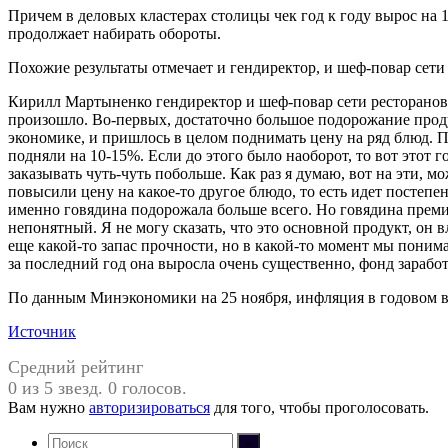
Причем в деловых кластерах столицы чек год к году вырос на 
продолжает набирать обороты.
Похожие результаты отмечает и гендиректор, и шеф-повар сети
Кирилл Мартыненко гендиректор и шеф-повар сети ресторанов B
произошло. Во-первых, достаточно большое подорожание продук
экономике, и пришлось в целом поднимать цену на ряд блюд. По-р
подняли на 10-15%. Если до этого было наоборот, то вот этот го
заказывать чуть-чуть побольше. Как раз я думаю, вот на эти, м
повысили цену на какое-то другое блюдо, то есть идет постепе
именно говядина подорожала больше всего. Но говядина преми
непонятный. Я не могу сказать, что это основной продукт, он в
еще какой-то запас прочности, но в какой-то момент мы понимае
за последний год она выросла очень существенно, фонд зарабо
По данным Минэкономики на 25 ноября, инфляция в годовом 
Источник
Средний рейтинг
0 из 5 звезд. 0 голосов.
Вам нужно
авторизироваться
для того, чтобы проголосовать.