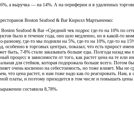
16%, а выручка — на 14%. А на периферии и в удаленных торгов
 ресторанов Boston Seafood & Bar Кирилл Мартыненко:
oston Seafood & Bar «Средний чек подрос где-то на 10% по сет
тов было в течение года, оно шло медленно, но в какой-то мом
азному, где-то мы подняли на 5%, где-то на 10%, где-то на 15%, 
д, особенно в торговых центрах, показал, что есть прирост именн
ожет быть, 7-8% стали заказывать больше еды. Полгода назад мы 
нный процесс в зависимости от того, как растет цена на те или 
альная для стейков, которая подорожала больше всего. Потом б
лияет очень косвенно на себестоимость, но тоже влияет. Мы не с
м, что цена растет, и нам тоже надо как-то реагировать. Нам, к 
тной платы, и поэтому приходится в том числе и повышать цены
выражении составила 8,78%.