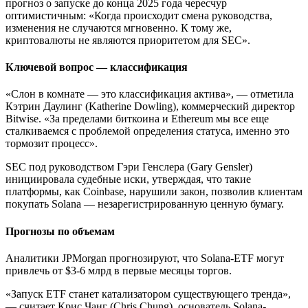
прогноз о запуске до конца 2025 года чересчур
оптимистичным: «Когда происходит смена руководства,
изменения не случаются мгновенно. К тому же,
криптовалюты не являются приоритетом для SEC».
Ключевой вопрос — классификация
«Слон в комнате — это классификация актива», — отметила
Кэтрин Даулинг (Katherine Dowling), коммерческий директор
Bitwise. «За пределами биткоина и Ethereum мы все еще
сталкиваемся с проблемой определения статуса, именно это
тормозит процесс».
SEC под руководством Гэри Генслера (Gary Gensler)
инициировала судебные иски, утверждая, что такие
платформы, как Coinbase, нарушили закон, позволив клиентам
покупать Solana — незарегистрированную ценную бумагу.
Прогнозы по объемам
Аналитики JPMorgan прогнозируют, что Solana-ETF могут
привлечь от $3-6 млрд в первые месяцы торгов.
«Запуск ETF станет катализатором существующего тренда»,
— считает Крис Чанг (Chris Chung), основатель Solana-