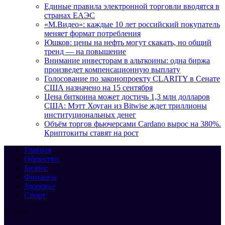
Единые правила электронной торговли вводятся в
странах ЕАЭС
«М.Видео»: каждые 10 лет российский покупатель
меняет формат потребления
Юшков: цены на нефть могут скакать, но общий
тренд — на повышение
Внимание инвесторам в альткоины: одна биржа
произведет компенсационную выплату
Голосование по законопроекту CLARITY в Сенате
США назначено на 15 сентября
Цена биткоина может достичь 1,3 млн долларов
США: Мэтт Хоуган из Bitwise ждет триллионы
институциональных денег
Объём торгов фьючерсами Cardano вырос на 380%.
Криптокиты ставят на рост
Главная
Общество
Бизнес
Финансы
Здоровье
Спорт
© 2026