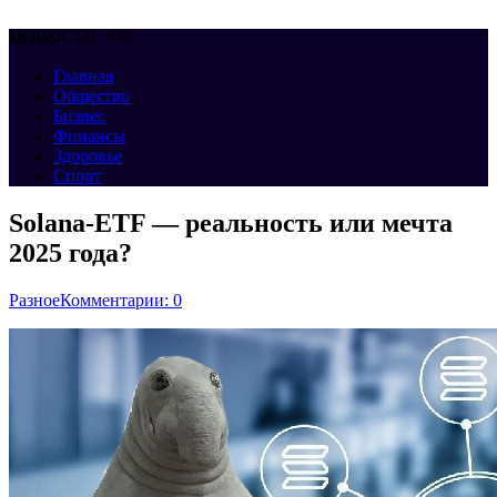
НОВОСТИ 360
Меню
Главная
Общество
Бизнес
Финансы
Здоровье
Спорт
Solana-ETF — реальность или мечта
2025 года?
Разное
Комментарии: 0