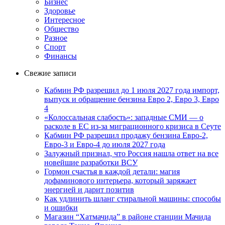
Бизнес
Здоровье
Интересное
Общество
Разное
Спорт
Финансы
Свежие записи
Кабмин РФ разрешил до 1 июля 2027 года импорт,
выпуск и обращение бензина Евро 2, Евро 3, Евро
4
«Колоссальная слабость»: западные СМИ — о
расколе в ЕС из-за миграционного кризиса в Сеуте
Кабмин РФ разрешил продажу бензина Евро-2,
Евро-3 и Евро-4 до июля 2027 года
Залужный признал, что Россия нашла ответ на все
новейшие разработки ВСУ
Гормон счастья в каждой детали: магия
дофаминового интерьера, который заряжает
энергией и дарит позитив
Как удлинить шланг стиральной машины: способы
и ошибки
Магазин “Хатмачида” в районе станции Мачида