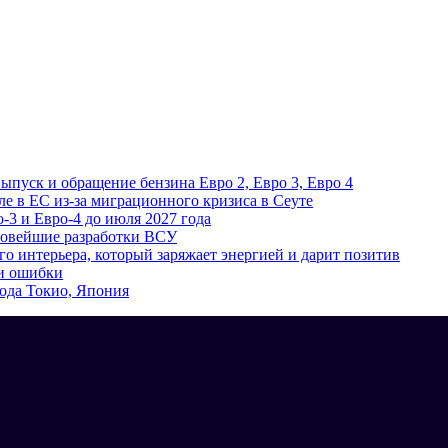
ыпуск и обращение бензина Евро 2, Евро 3, Евро 4
е в ЕС из-за миграционного кризиса в Сеуте
-3 и Евро-4 до июля 2027 года
 новейшие разработки ВСУ
го интерьера, который заряжает энергией и дарит позитив
 и ошибки
ода Токио, Япония