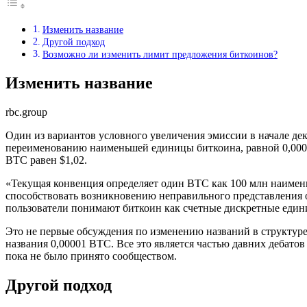
Изменить название
Другой подход
Возможно ли изменить лимит предложения биткоинов?
Изменить название
rbc.group
Один из вариантов условного увеличения эмиссии в начале д
переименованию наименьшей единицы биткоина, равной 0,00000
BTC равен $1,02.
«Текущая конвенция определяет один BTC как 100 млн наимень
способствовать возникновению неправильного представления о 
пользователи понимают биткоин как счетные дискретные едини
Это не первые обсуждения по изменению названий в структуре
названия 0,00001 BTC. Все это является частью давних дебат
пока не было принято сообществом.
Другой подход