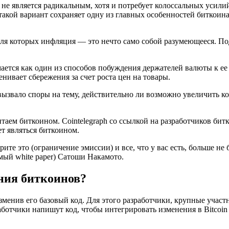
е является радикальным, хотя и потребует колоссальных усили
 такой вариант сохраняет одну из главных особенностей биткои
, для которых инфляция — это нечто само собой разумеющееся. 
ается как один из способов побуждения держателей валюты к ее
нивает сбережения за счет роста цен на товары.
вызвало споры на тему, действительно ли возможно увеличить к
итаем биткоином. Cointelegraph со ссылкой на разработчиков бит
ет являться биткоином.
е это (ограничение эмиссии) и все, что у вас есть, больше не б
мый white paper) Сатоши Накамото.
ния биткоинов?
менив его базовый код. Для этого разработчики, крупные участ
работчики напишут код, чтобы интегрировать изменения в Bitcoin