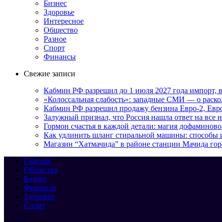
Бизнес
Здоровье
Интересное
Общество
Разное
Спорт
Финансы
Свежие записи
Кабмин РФ разрешил до 1 июля 2027 года импорт, в
«Колоссальная слабость»: западные СМИ — о раскол
Кабмин РФ разрешил продажу бензина Евро-2, Евро
Залужный признал, что Россия нашла ответ на все
Гормон счастья в каждой детали: магия дофаминово
Как удлинить шланг стиральной машины: способы
Магазин “Хатмачида” в районе станции Мачида гор
Главная
Общество
Бизнес
Финансы
Здоровье
Спорт