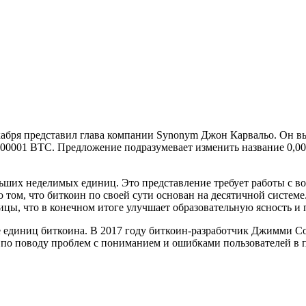
екабря представил глава компании Synonym Джон Карвальо. Он в
001 BTC. Предложение подразумевает изменить название 0,00000
ших неделимых единиц. Это представление требует работы с во
том, что биткоин по своей сути основан на десятичной системе
цы, что в конечном итоге улучшает образовательную ясность и 
 единиц биткоина. В 2017 году биткоин-разработчик Джимми Сон
ов по поводу проблем с пониманием и ошибками пользователей в