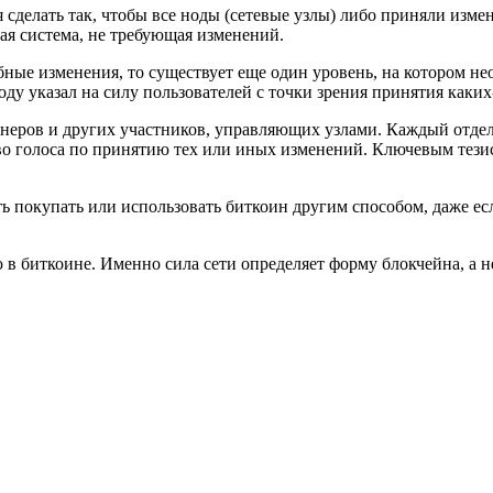
 сделать так, чтобы все ноды (сетевые узлы) либо приняли изме
ная система, не требующая изменений.
обные изменения, то существует еще один уровень, на котором н
ду указал на силу пользователей с точки зрения принятия каки
айнеров и других участников, управляющих узлами. Каждый отде
о голоса по принятию тех или иных изменений. Ключевым тезис
ь покупать или использовать биткоин другим способом, даже ес
в биткоине. Именно сила сети определяет форму блокчейна, а н