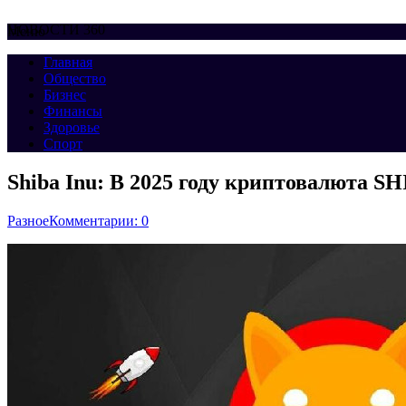
НОВОСТИ 360
Меню
Главная
Общество
Бизнес
Финансы
Здоровье
Спорт
Shiba Inu: В 2025 году криптовалюта SH
Разное
Комментарии: 0