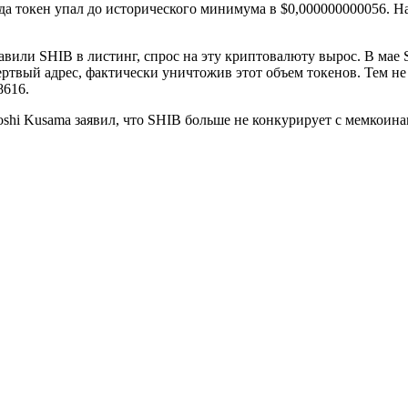
 года токен упал до исторического минимума в $0,000000000056. 
вили SHIB в листинг, спрос на эту криптовалюту вырос. В мае S
твый адрес, фактически уничтожив этот объем токенов. Тем не 
8616.
oshi Kusama заявил, что SHIB больше не конкурирует с мемкоин