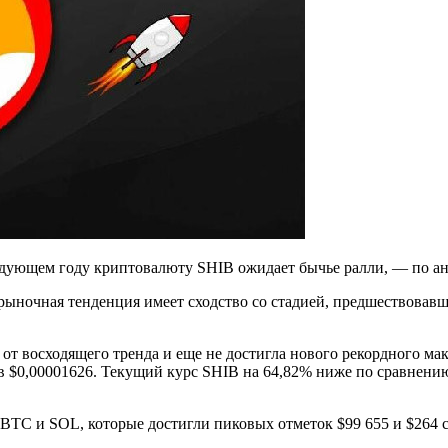
едующем году криптовалюту SHIB ожидает бычье ралли, — по ана
о рыночная тенденция имеет сходство со стадией, предшествова
 от восходящего тренда и еще не достигла нового рекордного 
 в $0,00001626. Текущий курс SHIB на 64,82% ниже по сравнени
т BTC и SOL, которые достигли пиковых отметок $99 655 и $264 