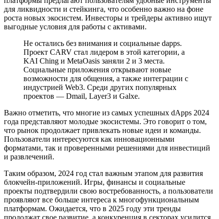
платформы предлагают пользователям удобные инструменты
для ликвидности и стейкинга, что особенно важно на фоне
роста новых экосистем. Инвесторы и трейдеры активно ищут
выгодные условия для работы с активами.
Не остались без внимания и социальные dapps.
Проект CARV стал лидером в этой категории, а
KAI Ching и MetaOasis заняли 2 и 3 места.
Социальные приложения открывают новые
возможности для общения, а также интеграции с
индустрией Web3. Среди других популярных
проектов — Dmail, Layer3 и Galxe.
Важно отметить, что многие из самых успешных dApps 2024
года представляют молодые экосистемы. Это говорит о том,
что рынок продолжает привлекать новые идеи и команды.
Пользователи интересуются как инновационными
форматами, так и проверенными решениями для инвестиций
и развлечений.
Таким образом, 2024 год стал важным этапом для развития
блокчейн-приложений. Игры, финансы и социальные
проекты подтвердили свою востребованность, а пользователи
проявляют все больше интереса к многофункциональным
платформам. Ожидается, что в 2025 году эти тренды
продолжат свое развитие, а конкуренция в секторах усилится.