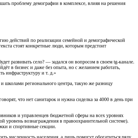
шать проблему демографии в комплексе, влияя на решения
егию действий по реализации семейной и демографической
текста стоят конкретные люди, которым предстоит
удет развивать село? — задался он вопросом в своем tg-канале.
дёт в бизнес и даже без опыта, но с желанием работать,
ть инфраструктуру и т. д.»
 и школами регионального центра, такую же разницу
оворят, что нет санитарок и нужна сиделка за 4000 в день при
овников и управленцев бюджетной сферы на всех уровнях
ной уровень вознаграждения в правоохранительной системе).
ужки и спортивные секции.
ть численность населения, а лишь помогут обогатиться ряду