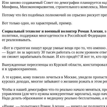
Или заново создаваемый Совет по демографии планируется над
Минфина, Минэкономразвития, строительного комплекса, Ми
Потому что без подобных полномочий он серьезно рискует пре
Вот только один, но характерный, пример.
Социальный технолог и военный волонтер Роман Алехин
, 
политики, поддержки многодетности в Российской Федерации до
ее реализовывать.
«Вот в стратегии пишут вроде умные вещи про то, что именно л
— Будет ли за зарплату 30 тысяч работать со всем уровнем отв
он сможет зарабатывать больше. И кто придёт? И вот те, кто пр
Вынужденные переселенцы из Курской области, констатировал 
и в здравоохранении.
А те куряне, кому повезло лечиться в Москве, увидели пропаст
курских доходах, многие забывают о желании рожать в этом ре
Чтобы в нашей демографии что-то реально начало меняться, 
управления (для чего нужны конкурентные зарплаты), надо нача
Надо делать образование и медицину реально бесплатными, а 
«Иначе, — подытожил Роман Алехин, — ничего не получится и