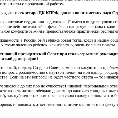
сать отчёты о проделанной работе».
ссуждает и
секретарь ЦК КПРФ, доктор политических наук Се
 за крошечные студии или «однушки». Я имею в виду текущую 
вшие действительный эффект, были напрямую связаны с количес
альное комфортное жилье предоставлялось практически бесплатн
ождаемости в России был зафиксирован тогда, когда в нашем общ
 А этому явлению ребенок, как известно, очень большая помеха.
тот новый президентский Совет при столь серьезном руковод
низкой демографии?
ческий, подход. Создали Совет, комиссию какую-то, и проблема
вопрос с рождаемостью с мертвой точки, на мой взгляд, государ
ства. Если на эти вопросы не будет честного ответа — то никако
о эшелона до сих пор не существует никакой персональной отв
ительность жизни, обещали довести до каких-то солидных высот с
рибунах публично так и не посыпал свою голову пеплом за эти 
орядок и повышать ответственность, иначе мы ничего по факту т