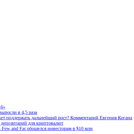
,6»
выросли в 4,5 раза
жет поддержать дальнейший рост? Комментарий Евгения Когана
 депозитарий для криптовалют
п Few and Far обошелся инвесторам в $10 млн