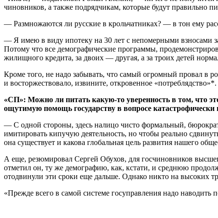
чиновников, а также подрядчикам, которые будут правильно пи
— Размножаются ли русские в крольчатниках? — в тон ему ра
— Я имею в виду ипотеку на 30 лет с непомерными взносами
Потому что все демографические программы, продемонстрирова
жилищного кредита, за двоих — другая, а за троих детей норм
Кроме того, не надо забывать, что самый огромный провал в р
и восторжествовало, извините, откровенное «потреблядство»*.
«СП»: Можно ли питать какую-то уверенность в том, что э
ощутимую помощь государству в вопросе катастрофически 
— С одной стороны, здесь налицо чисто формальный, бюрократи
имитировать кипучую деятельность, но чтобы реально сдвинуть 
она существует и какова глобальная цель развития нашего обще
А еще, резюмировал Сергей Обухов, для госчиновников высшег
отметил он, ту же демографию, как, кстати, и среднюю продолж
отодвинули эти сроки еще дальше. Однако никто на высоких т
«Прежде всего в самой системе госуправления надо наводить п