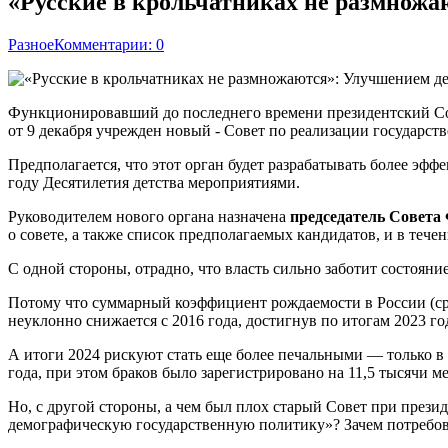
«Русские в крольчатниках не размножа
Разное
Комментарии: 0
Функционировавший до последнего времени президентский Сов
от 9 декабря учрежден новый ­- Совет по реализации государс
Предполагается, что этот орган будет разрабатывать более эф
году Десятилетия детства мероприятиями.
Руководителем нового органа назначена
председатель Совета
о совете, а также список предполагаемых кандидатов, и в теч
С одной стороны, отрадно, что власть сильно заботит состоян
Потому что суммарный коэффициент рождаемости в России (сре
неуклонно снижается с 2016 года, достигнув по итогам 2023 г
А итоги 2024 рискуют стать еще более печальными — только в 
года, при этом браков было зарегистрировано на 11,5 тысячи м
Но, с другой стороны, а чем был плох старый Совет при прези
демографическую государственную политику»? Зачем потребова