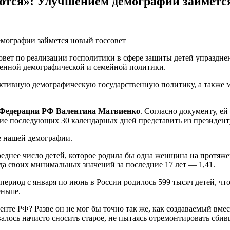
ются»: Улучшением демографии займется
ет по реализации госполитики в сфере защиты детей упраздне
твенной демографической и семейной политики.
фективную демографическую государственную политику, а также 
 Федерации РФ Валентина Матвиенко
. Согласно документу, е
ение последующих 30 календарных дней представить из президент
ие нашей демографии.
днее число детей, которое родила бы одна женщина на протяжен
ода своих минимальных значений за последние 17 лет — 1,41.
период с января по июнь в России родилось 599 тысяч детей, чт
еньше.
денте РФ? Разве он не мог бы точно так же, как создаваемый вм
лось начисто сносить старое, не пытаясь отремонтировать сби