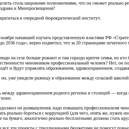
елить столь широкими полномочиями, что он сможет реально ре
нздрава и Минпросвещения?
вратиться в очередной бюрократический институт.
в ноябре начавший изучать представленную властями РФ «Страт
 2036 года», верно подметил, что за 20 страницами печатного 
юди на селе больше рожают и там гораздо крепче семья, но кто б
етственности чиновником профессиональный человек? Нет, он пой
идёт и будут управлять образованием, здравоохранением, создава
он, уже увидели разницу в образовании между сельской школой
ь между здравоохранением родного региона и столицей — когда г
гионе.
продолжил он размышления, надо повышать профессионализм чин
ть реально бороться с коррупцией (для чего, опять же, нужен и
не на бумаге, аналогично реально бесплатными должны стать кр
 все эти проекты с триллионными бюджетами не помогут повыси