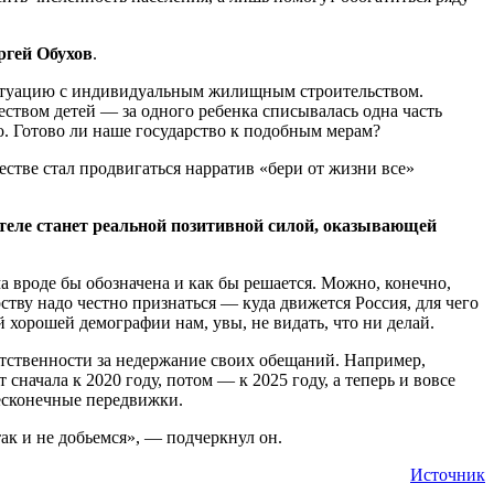
ргей Обухов
.
ситуацию с индивидуальным жилищным строительством.
твом детей — за одного ребенка списывалась одна часть
о. Готово ли наше государство к подобным мерам?
естве стал продвигаться нарратив «бери от жизни все»
ителе станет реальной позитивной силой, оказывающей
 вроде бы обозначена и как бы решается. Можно, конечно,
ству надо честно признаться — куда движется Россия, для чего
й хорошей демографии нам, увы, не видать, что ни делай.
етственности за недержание своих обещаний. Например,
начала к 2020 году, потом — к 2025 году, а теперь и вовсе
бесконечные передвижки.
ак и не добьемся», — подчеркнул он.
Источник