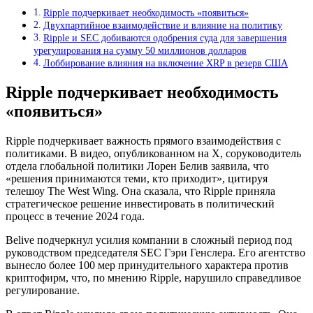
Ripple подчеркивает необходимость «появиться»
Двухпартийное взаимодействие и влияние на политику
Ripple и SEC добиваются одобрения суда для завершения
урегулирования на сумму 50 миллионов долларов
Лоббирование влияния на включение XRP в резерв США
Ripple подчеркивает необходимость
«появиться»
Ripple подчеркивает важность прямого взаимодействия с
политиками. В видео, опубликованном на X, соруководитель
отдела глобальной политики Лорен Белив заявила, что
«решения принимаются теми, кто приходит», цитируя
телешоу The West Wing. Она сказала, что Ripple приняла
стратегическое решение инвестировать в политический
процесс в течение 2024 года.
Belive подчеркнул усилия компании в сложный период под
руководством председателя SEC Гэри Генслера. Его агентство
вынесло более 100 мер принудительного характера против
криптофирм, что, по мнению Ripple, нарушило справедливое
регулирование.