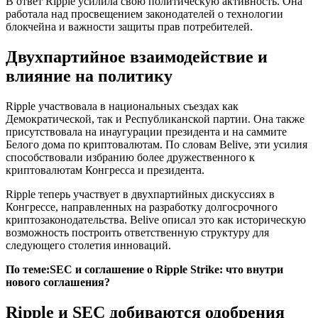
В ответ Ripple усилила свою политическую активность. Она
работала над просвещением законодателей о технологии
блокчейна и важности защиты прав потребителей.
Двухпартийное взаимодействие и
влияние на политику
Ripple участвовала в национальных съездах как
Демократической, так и Республиканской партии. Она также
присутствовала на инаугурации президента и на саммите
Белого дома по криптовалютам. По словам Belive, эти усилия
способствовали избранию более дружественного к
криптовалютам Конгресса и президента.
Ripple теперь участвует в двухпартийных дискуссиях в
Конгрессе, направленных на разработку долгосрочного
криптозаконодательства. Belive описал это как историческую
возможность построить ответственную структуру для
следующего столетия инноваций.
По теме:
SEC и соглашение о Ripple Strike: что внутри
нового соглашения?
Ripple и SEC добиваются одобрения