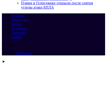
Пляжи в Геленджике открыли после снятия
угрозы атаки БПЛА
Главная
Общество
Бизнес
Финансы
Здоровье
Спорт
© 2026
Тема от
WP Puzzle
➤