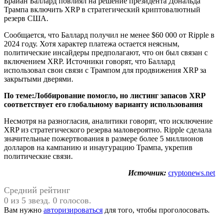
Брайан Баллард повлиял на решение президента Дональда
Трампа включить XRP в стратегический криптовалютный
резерв США.
Сообщается, что Баллард получил не менее $60 000 от Ripple в
2024 году. Хотя характер платежа остается неясным,
политические инсайдеры предполагают, что он был связан с
включением XRP. Источники говорят, что Баллард
использовал свои связи с Трампом для продвижения XRP за
закрытыми дверями.
По теме:
Лоббирование помогло, но листинг запасов XRP
соответствует его глобальному варианту использования
Несмотря на разногласия, аналитики говорят, что исключение
XRP из стратегического резерва маловероятно. Ripple сделала
значительные пожертвования в размере более 5 миллионов
долларов на кампанию и инаугурацию Трампа, укрепив
политические связи.
Источник:
cryptonews.net
Средний рейтинг
0 из 5 звезд. 0 голосов.
Вам нужно
авторизироваться
для того, чтобы проголосовать.