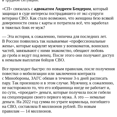
«СП» связалась с
адвокатом
Андреем Бендером
, который
защищал в суде интересы пострадавшего от экс-супруги
ветерана СВО. Как стало возможно, что женщина безо всякой
доверенности сняла с карты и потратила всё, что заработал
в тяжелых боях ее муж?
— Эта история, к сожалению, типична для последних лет.
В России появились так называемые «профессиональные
жены», которые караулят мужчин у военкоматов, воинских
частей, завязывают с ними знакомство, обещают любовь
до гроба и ведут под венец. После этого они получают доступ
к немалым выплатам бойцов СВО.
Все происходит быстро: по новым правилам, после получения
повестки о мобилизации или заключения контракта
с Минобороны, ЗАГС обязан в течение 3-х дней расписать
пару. Так произошло и в этом случае. Мужчину, к сожалению,
не насторожило то, что его избранница нигде не работает и,
по сути, «проедает» деньги, которые получила после гибели
на спецоперации своего первого мужа. А это — немалые
деньги. На 2022 год сумма по утрате кормильца, погибшего
на СВО, составляла 8 миллионов рублей. По новым
правилам — 14 миллионов.