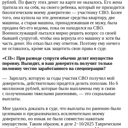
рублей. По факту этих денег на карте не оказалось. Его жена
тратила их на себя, на своего ребенка, который не приходится
биологическим моему доверителю — участнику СВО. Более
того, она купила на эти денежные средства квартиру, две
машины, а старая машина, принадлежавшая ее мужу, была
продана без его ведома, пока он находился на СВО.
Военнослужащий пытался мирно решить вопрос со своей
бывшей супругой, чтобы она вернула его машину и хотя бы
часть денег. Но отказ был ему ответом. Поэтому ему ничего
не оставалось, кроме как защитить свои права в суде.
«СП»: При разводе супруги обычно делят имущество
поровну. Выходит, и ваш доверитель получит только
половину честно заработанного на спецоперации?
— Зарплату, которую за годы участия СВО получил мой
доверитель, действительно придется делить пополам. Но 6
миллионов рублей, которые были выплачены ему в связи
с полученными тяжелыми ранениями, — это социальные
выплаты.
Мне удалось доказать в суде, что выплаты по ранению были
целевыми и предназначались исключительно моему
доверителю, но никак не были совместно нажитым
имуществом. Таким образом, в деле 2−10/2025 Таврическим