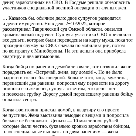
денег, заработанных на СВО. В Госдуме решили обезопасить
участников специальной военной операции от алчных жен.
… Казалось бы, обычное дело: двое супругов разводятся
и делят имущество. Но в деле 2−10/2025, которое
рассматривал Таврический суд Омской области, оказался
криминальный подтекст. Супруга участника СВО присвоила
все деньги, которые были переведены на карту мужа, пока тот
проходил службу на СВО: сначала по мобилизации, потом —
по контракту с Минобороны. На эти деньги она приобрела
квартиру и два автомобиля.
Когда бойца по ранению демобилизовали, тот позвонил жене
порадовать ее: «Встречай, жена, еду домой!». Но не было
радости в голосе благоверной. Больше того, когда мужчина,
перенесший два ранения, попросил ему перевести на дорогу
немного его же денег, супруга ответила, что денег нет
и повесила трубку. Дорогу домой перенесшему ранения бойцу
оплатила сестра.
Когда фронтовик приехал домой, в квартиру его просто
не пустили. Жена выставила чемодан с вещами и попросила
больше не беспокоить. Деньги — 10 миллионов рублей,
которые были честно, буквально кровью заработаны бойцом,
плюс специальные выплаты по двум ранениям — жена