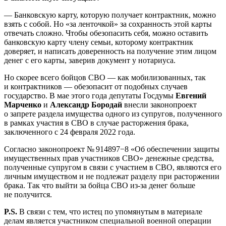
— Банковскую карту, которую получает контрактник, можно
взять с собой. Но «за ленточкой» за сохранность этой карты
отвечать сложно. Чтобы обезопасить себя, можно оставить
банковскую карту члену семьи, которому контрактник
доверяет, и написать доверенность на получение этим лицом
денег с его карты, заверив документ у нотариуса.
Но скорее всего бойцов СВО — как мобилизованных, так
и контрактников — обезопасит от подобных случаев
государство. В мае этого года депутаты Госдумы
Евгений
Марченко
и
Александр Бородай
внесли законопроект
о запрете раздела имущества одного из супругов, полученного
в рамках участия в СВО в случае расторжения брака,
заключенного с 24 февраля 2022 года.
Согласно законопроект № 914897−8 «Об обеспечении защиты
имущественных прав участников СВО» денежные средства,
полученные супругом в связи с участием в СВО, являются его
личным имуществом и не подлежат разделу при расторжении
брака. Так что выйти за бойца СВО из-за денег больше
не получится.
P.S.
В связи с тем, что истец по упомянутым в материале
делам является участником специальной военной операции