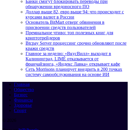
Банки смогут блокировать переводы при
обнаружении вредоносного ПО
Доллар выше 82, евро выше 94: что происходит с
курсами валют в России
Основатель BitMart отверг обвинения в
присвоении средств пользователей
Премиальное чтиво: топ полезных книг для
криптотрейдеров
Btcpay Server процессинг срочно обновляют после
кражи средств
Главное за неделю: «ВкусВилл» выходит в
Калининград, LIMÉ отказывается от
франчайзинга, «Яндекс Лавка» открывает кафе
Сеть Morrisons планирует внедрить в 200 точках
систему самообслуживания на основе ИИ
Главная
Общество
Бизнес
Финансы
Здоровье
Спорт
© 2026