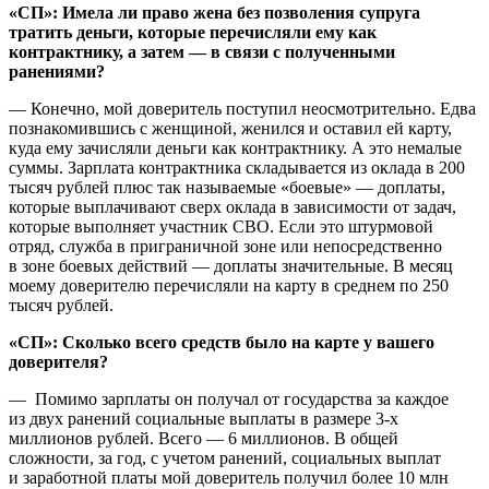
«СП»: Имела ли право жена без позволения супруга
тратить деньги, которые перечисляли ему как
контрактнику, а затем — в связи с полученными
ранениями?
— Конечно, мой доверитель поступил неосмотрительно. Едва
познакомившись с женщиной, женился и оставил ей карту,
куда ему зачисляли деньги как контрактнику. А это немалые
суммы. Зарплата контрактника складывается из оклада в 200
тысяч рублей плюс так называемые «боевые» — доплаты,
которые выплачивают сверх оклада в зависимости от задач,
которые выполняет участник СВО. Если это штурмовой
отряд, служба в приграничной зоне или непосредственно
в зоне боевых действий — доплаты значительные. В месяц
моему доверителю перечисляли на карту в среднем по 250
тысяч рублей.
«СП»: Сколько всего средств было на карте у вашего
доверителя?
— Помимо зарплаты он получал от государства за каждое
из двух ранений социальные выплаты в размере 3-х
миллионов рублей. Всего — 6 миллионов. В общей
сложности, за год, с учетом ранений, социальных выплат
и заработной платы мой доверитель получил более 10 млн