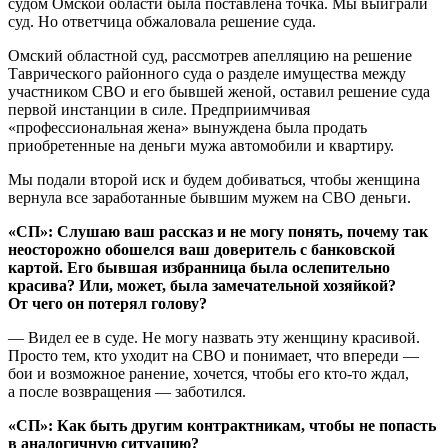
судом Омской области была поставлена точка. Мы выиграли
суд. Но ответчица обжаловала решение суда.
Омский областной суд, рассмотрев апелляцию на решение
Таврического районного суда о разделе имущества между
участником СВО и его бывшей женой, оставил решение суда
первой инстанции в силе. Предприимчивая
«профессиональная жена» вынуждена была продать
приобретенные на деньги мужа автомобили и квартиру.
Мы подали второй иск и будем добиваться, чтобы женщина
вернула все заработанные бывшим мужем на СВО деньги.
«СП»: Слушаю ваш рассказ и не могу понять, почему так
неосторожно обошелся ваш доверитель с банковской
картой. Его бывшая избранница была ослепительно
красива? Или, может, была замечательной хозяйкой?
От чего он потерял голову?
— Видел ее в суде. Не могу назвать эту женщину красивой.
Просто тем, кто уходит на СВО и понимает, что впереди —
бои и возможное ранение, хочется, чтобы его кто-то ждал,
а после возвращения — заботился.
«СП»: Как быть другим контрактникам, чтобы не попасть
в аналогичную ситуацию?