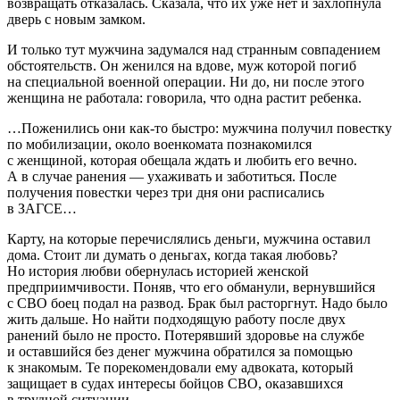
возвращать отказалась. Сказала, что их уже нет и захлопнула
дверь с новым замком.
И только тут мужчина задумался над странным совпадением
обстоятельств. Он женился на вдове, муж которой погиб
на специальной военной операции. Ни до, ни после этого
женщина не работала: говорила, что одна растит ребенка.
…Поженились они как-то быстро: мужчина получил повестку
по мобилизации, около военкомата познакомился
с женщиной, которая обещала ждать и любить его вечно.
А в случае ранения — ухаживать и заботиться. После
получения повестки через три дня они расписались
в ЗАГСЕ…
Карту, на которые перечислялись деньги, мужчина оставил
дома. Стоит ли думать о деньгах, когда такая любовь?
Но история любви обернулась историей женской
предприимчивости. Поняв, что его обманули, вернувшийся
с СВО боец подал на развод. Брак был расторгнут. Надо было
жить дальше. Но найти подходящую работу после двух
ранений было не просто. Потерявший здоровье на службе
и оставшийся без денег мужчина обратился за помощью
к знакомым. Те порекомендовали ему адвоката, который
защищает в судах интересы бойцов СВО, оказавшихся
в трудной ситуации.