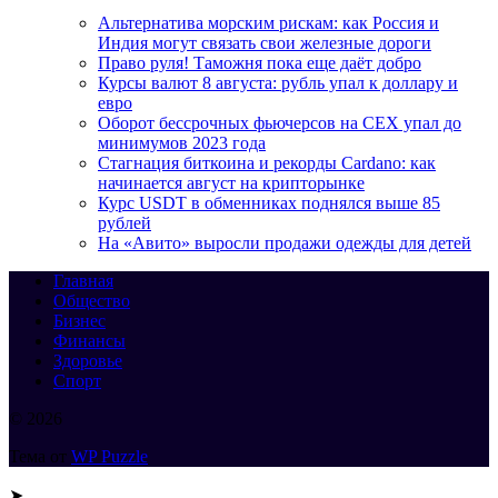
Альтернатива морским рискам: как Россия и
Индия могут связать свои железные дороги
Право руля! Таможня пока еще даёт добро
Курсы валют 8 августа: рубль упал к доллару и
евро
Оборот бессрочных фьючерсов на CEX упал до
минимумов 2023 года
Стагнация биткоина и рекорды Cardano: как
начинается август на крипторынке
Курс USDT в обменниках поднялся выше 85
рублей
На «Авито» выросли продажи одежды для детей
Главная
Общество
Бизнес
Финансы
Здоровье
Спорт
© 2026
Тема от
WP Puzzle
➤