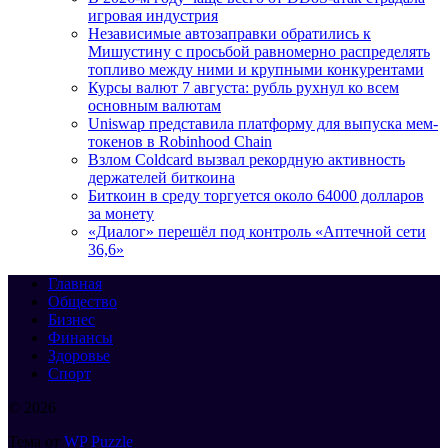
игровая индустрия
Независимые автозаправки обратились к
Мишустину с просьбой равномерно распределять
топливо между ними и крупными конкурентами
Курсы валют 7 августа: рубль рухнул ко всем
основным валютам
Uniswap представила платформу для выпуска мем-
токенов в Robinhood Chain
Взлом Coldcard вызвал рекордную активность
держателей биткоина
Биткоин в среду торгуется около 64000 долларов
за монету
«Диалог» перешёл под контроль «Аптечной сети
36,6»
Главная
Общество
Бизнес
Финансы
Здоровье
Спорт
© 2026
Тема от
WP Puzzle