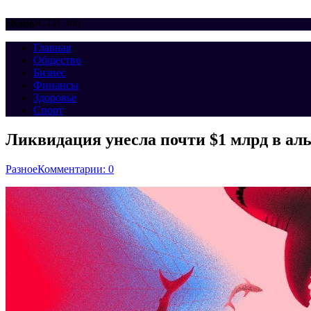
НОВОСТИ 360
Меню
Главная
Общество
Бизнес
Финансы
Здоровье
Спорт
Ликвидация унесла почти $1 млрд в ал
Разное
Комментарии: 0