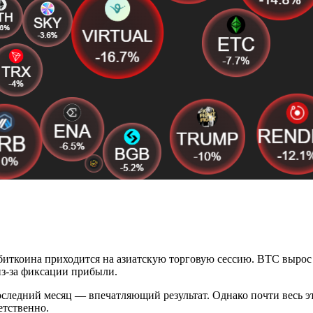
 биткоина приходится на азиатскую торговую сессию. BTC вырос 
из-за фиксации прибыли.
оследний месяц — впечатляющий результат. Однако почти весь эт
етственно.