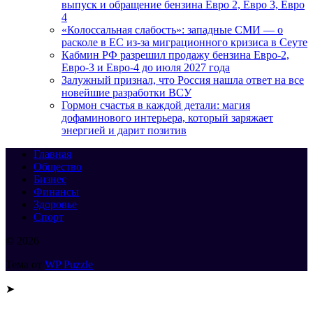
выпуск и обращение бензина Евро 2, Евро 3, Евро
4
«Колоссальная слабость»: западные СМИ — о
расколе в ЕС из-за миграционного кризиса в Сеуте
Кабмин РФ разрешил продажу бензина Евро-2,
Евро-3 и Евро-4 до июля 2027 года
Залужный признал, что Россия нашла ответ на все
новейшие разработки ВСУ
Гормон счастья в каждой детали: магия
дофаминового интерьера, который заряжает
энергией и дарит позитив
Главная
Общество
Бизнес
Финансы
Здоровье
Спорт
© 2026
Тема от
WP Puzzle
➤