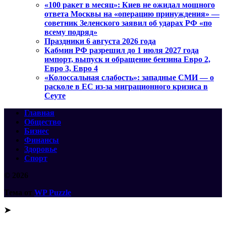
«100 ракет в месяц»: Киев не ожидал мощного
ответа Москвы на «операцию принуждения» —
советник Зеленского заявил об ударах РФ «по
всему подряд»
Праздники 6 августа 2026 года
Кабмин РФ разрешил до 1 июля 2027 года
импорт, выпуск и обращение бензина Евро 2,
Евро 3, Евро 4
«Колоссальная слабость»: западные СМИ — о
расколе в ЕС из-за миграционного кризиса в
Сеуте
Главная
Общество
Бизнес
Финансы
Здоровье
Спорт
© 2026
Тема от
WP Puzzle
➤