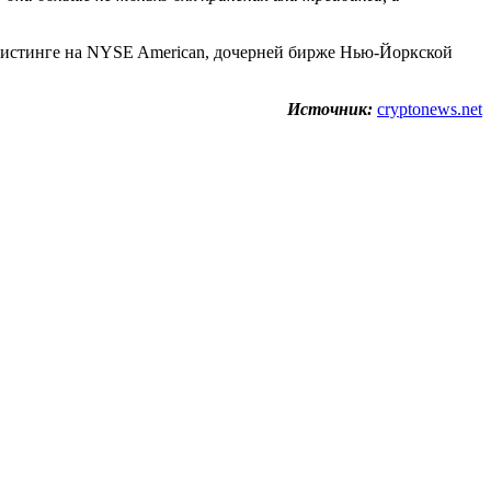
 листинге на NYSE American, дочерней бирже Нью-Йоркской
Источник:
cryptonews.net