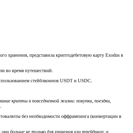
го хранения, представила криптодебетовую карту Exodus в
или во время путешествий.
 использованием стейблкоинов USDT и USDC.
ание крипты в повседневной жизни: покупки, поездки,
.
иптовалюты без необходимости оффрампинга (конвертации в
они больше не только для хранения или трейдинга, а