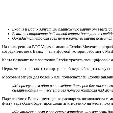
Exodus и Baanx запустили платежную карту от Mastercar
Бета-тестирование дебетовой карты доступно в стейб
Ожидается, что для всех пользователей карта появится в
На конференции BTC Vegas компания Exodus Movement, разрабо
сотрудничестве с Baanx — платформой, которая работает с Maste
Карта позволит пользователям Exodus тратить свои цифровые а
Первыми воспользоваться виртуальной версией карты могут п
Массовый запуск для более 6 млн пользователей Exodus заплан
«Мы разрушаем один из последних барьеров для массового
онлайн-шопинг — и все это без потери контроля над акт
Партнерство с Baanx имеет целью расширить возможности само
фиат), ведь обмен будет происходить мгновенно на месте покуп
«Фактически, если у вас есть смартфон, — у вас есть до