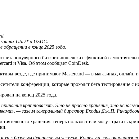
d.
лкоинах USDT и USDC.
 обращении в конце 2025 года.
тчик популярного биткоин-кошелька с функцией самостоятельно
rcard и Visa. Об этом сообщает CoinDesk.
ктивы везде, где принимают Mastercard — в магазинах, онлайн 
осетители конференции, которые проходят бета-тестирование с
ирован на конец 2025 года.
 принятия криптовалют. Это не просто хранение, это использов
ивами», — заявил генеральный директор Exodus Дж.П. Ричардсон
стоятельного хранения: теперь пользователи могут тратить кр
ки.
ступ к базовым финансовым услугам. Кошельки эволюционируют: 