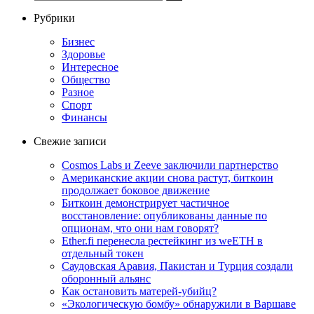
Рубрики
Бизнес
Здоровье
Интересное
Общество
Разное
Спорт
Финансы
Свежие записи
Cosmos Labs и Zeeve заключили партнерство
Американские акции снова растут, биткоин
продолжает боковое движение
Биткоин демонстрирует частичное
восстановление: опубликованы данные по
опционам, что они нам говорят?
Ether.fi перенесла рестейкинг из weETH в
отдельный токен
Саудовская Аравия, Пакистан и Турция создали
оборонный альянс
Как остановить матерей-убийц?
«Экологическую бомбу» обнаружили в Варшаве