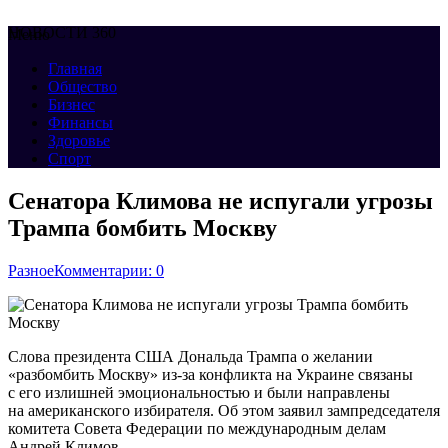
НОВОСТИ 360
Меню
Главная
Общество
Бизнес
Финансы
Здоровье
Спорт
Сенатора Климова не испугали угрозы
Трампа бомбить Москву
Разное
Комментарии: 0
Слова президента США Дональда Трампа о желании
«разбомбить Москву» из-за конфликта на Украине связаны
с его излишней эмоциональностью и были направлены
на американского избирателя. Об этом заявил зампредседателя
комитета Совета Федерации по международным делам
Андрей Климов.