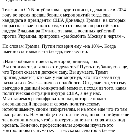
Телеканал CNN опубликовал аудиозаписи, сделанные в 2024
году во время предвыборных мероприятий тогда еще
кандидата в президенты США Дональда Трампа, на которых
он рассказывает спонсорам, что отговаривал российского
лидера Владимира Путина от начала военных действий
против Украины, пригрозив «разбомбить Москву к чертям».
По словам Трампа, Путин поверил ему «на 10%». Когда
именно состоялась эта беседа, неизвестно.
«Нам сообщают новость, которой, видимо, год.
Вы понимаете, для чего это делается? Пусть опубликуют еще,
что Трамп сказал в детском саду. Вы думаете, Трамп
приглядывается, кто как у нас моргнул, кто что сказал год
назад или сейчас — ничего подобного. Он делает то, что ему
выгодно в данный конкретный момент, исходя из того, какая
политическая ситуация внутри США, а не у нас.
Мы пытаемся расшифровать знаки, которые подает
американский президент своему политическому
истеблишменту, своим избирателям, и на этом еще что-то там
выстраивать. Нам вообще не стоит ни его, ни кого-нибудь еще
так воспринимать, чтобы потерять аппетит и спрятаться под
кровать. Конечно, профессионалы должны изучать это,
контролировать, думать», — рассказал сенатор в беседе