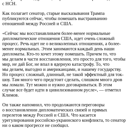
с НСН.
Как полагает сенатор, старые высказывания Трампа
публикуются сейчас, чтобы помешать выстраиванию
отношений между Россией и США.
«Сейчас мы восстанавливаем более-менее нормальные
дипломатические отношения США, идет очень сложный
процесс. Речь идет не о великолепных отношениях, а более-
менее нормальных. Этим занимаются каждый день наши
дипломаты. Кто-то хочет этому помешать. Причем то, что
мы делаем в части восстановления, это просто для того, чтобы
мир, не дай Бог, не впал в ядерную катастрофу. То, что
мы делаем, выгодно и американцами, и нашему государству.
Но процесс сложный, длинный, не такой эффектный для ток-
шоу. Там много чего предстоит сделать, слишком много дров
мы ломали. Тут можно и нужно договариваться. В этом
случае все будет идти в цивилизованном русле», — отметил
Климов.
Он также напомнил, что продолжаются переговоры
о восстановлении дипломатических связей и прямых
перелетов между Россией и США. Что касается
урегулирования российско-украинского конфликта, то сенатор
ни о каком прогрессе не сообщил.