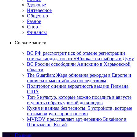
Здоровье
Интересное
Общество
Разное
Спорт
Финансы
Свежие записи
ВС РФ рассмотрит иск об отмене регистрации
списка кандидатов от «Яблока» на выборы в Думу
ВС России освободили Анискино в Харьковской
области
The Guardian: Жара обновила рекорды в Европе и
привела к масштабным последствиям
Политолог оценил вероятность выдачи Гилмана
США
Топ-5 культур, которые можно посадить в августе
и успеть собрать урожай до холодов
Кухня и ванная без тесноты: 5 устройств, которые
оптимизируют пространство
MVRDV представляет арт-деревню Бихайлоу в
Шэньчжэне, Китай
Главная