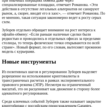
при обычных операциях обмена даже через
специализированные площадки, отмечает Романова. «Эти
действия в отсутствие легальных альтернатив не санируют
рынок, а, скорее, вводят его в хаос», — отмечает Романова. По
ее мнению, такая ситуация закономерно ведет к росту серых
схем.
Зуборев отдельно обращает внимание на рост интереса к
офлайн-обмену: «Если раньше наличные сделки были
редкостью и проводились в отдельных офисах за пределами
столицы, то теперь физические точки открываются по всей
стране». Новый формат, по его словам, вытесняет прежнюю
модель с курьерами.
Новые инструменты
Из позитивных шагов в регулировании Зуборев выделяет
разрешение на использование криптовалюты в
трансграничных расчетах в рамках экспериментального
правового режима (ЭПР). Несмотря на ограниченный
масштаб, это он расценивает как движение в сторону более
адекватного регулирования.
Среди ключевых событий Зуборев также называет закрытие
криптобиржи с российским происхождением Garantex.