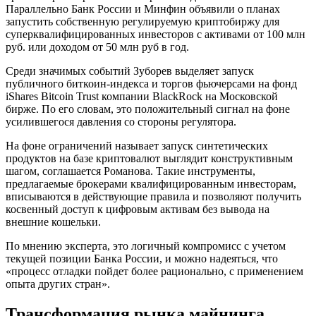
Параллельно Банк России и Минфин объявили о планах
запустить собственную регулируемую криптобиржу для
суперквалифицированных инвесторов с активами от 100 млн
руб. или доходом от 50 млн руб в год.
Среди значимых событий Зуборев выделяет запуск
публичного биткоин-индекса и торгов фьючерсами на фонд
iShares Bitcoin Trust компании BlackRock на Московской
бирже. По его словам, это положительный сигнал на фоне
усилившегося давления со стороны регулятора.
На фоне ограничений называет запуск синтетических
продуктов на базе криптовалют выглядит конструктивным
шагом, соглашается Романова. Такие инструменты,
предлагаемые брокерами квалифицированным инвесторам,
вписываются в действующие правила и позволяют получить
косвенный доступ к цифровым активам без вывода на
внешние кошельки.
По мнению эксперта, это логичный компромисс с учетом
текущей позиции Банка России, и можно надеяться, что
«процесс отладки пойдет более рационально, с применением
опыта других стран».
Трансформация рынка майнинга