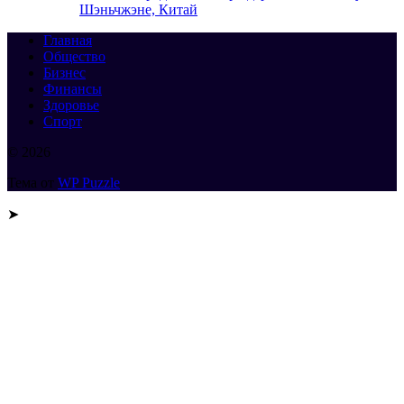
Шэньчжэне, Китай
Главная
Общество
Бизнес
Финансы
Здоровье
Спорт
© 2026
Тема от
WP Puzzle
➤