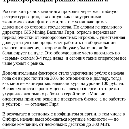
Российский рынок майнинга проходит через масштабную
реструктуризацию, связанную как с внутренними
экономическими факторами, так и с усиливающимся
давлением со стороны государства. По словам генерального
директора GIS Mining Василия Гири, отрасль переживает
период очистки от недобросовестных игроков. Существенная
доля дата-центров продолжает работать на оборудовании
старого поколения, которое либо уже убыточно, либо
балансирует на нуле. Это оборудование часто ввозилось по
«серым» схемам 3-4 года назад, и сегодня такие операторы все
чаще уходят с рынка.
Дополнительным фактором стало укрепление рубля: с начала
года он вырос почти на 30% по отношению к доллару, тогда
как многие майнеры закладывали курс на уровне 100 рублей.
В совокупности с ростом цен на электроэнергию это резко
ухудшило экономику работы в серой зоне. «Многие
операторы приняли решение прекратить бизнес, а не работать
в убыток», — отмечает Гиря.
В результате в регионах с профицитом энергии, в том числе в
Сибири, начали высвобождаться крупные мощности — по
оценке компании, от нескольких десятков до 300 МВт.