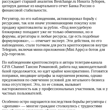
рассуждает старший аналитик Bestchange.ru Никита Зуборев,
цитируя данные из квартального отчет Банка России о
финансовой стабильности.
Регулятор, по его наблюдениям, активизировал борьбу с
ресурсами, так или иначе упоминающими покупку или
продажу криптовалюты за рубли. «Под внесудебную
блокировку попадают уже не только обменники, но и
форумы, агрегаторы и любые ресурсы, где есть подобные
формулировки», — отмечает эксперт. Эти действия, по его
наблюдению, стали толчком для роста криптосервисов внутри
Telegram, включая мини-приложения (Mini Apps) и ботов для
p2p-торговли.
По наблюдениям криптоэксперта и автора телеграм-канала
GFiS Channel Таисии Романовой, работа над законодательной
базой продолжается, но идет крайне консервативно. Готовятся
поправки, вводящие штрафы за нарушения режима, однако
предложения по смягчению условий для легального бизнеса
пока отсутствуют. Это, по ее словам, вызывает
настороженность как у профессиональных участников, так и у
частных пользователей.
Особенно остро ощущаются последствия борьбы регулятора с
«дропами» — многие граждане столкнулись с трудностями