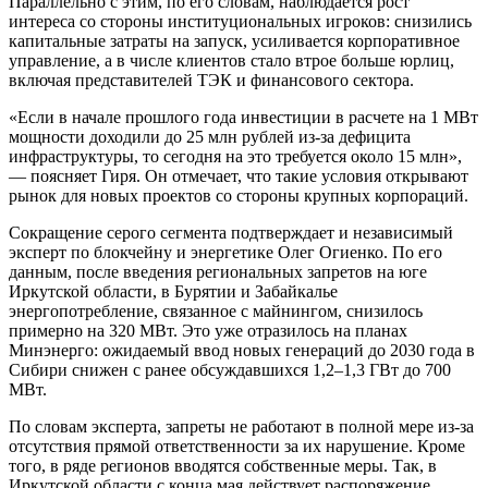
Параллельно с этим, по его словам, наблюдается рост
интереса со стороны институциональных игроков: снизились
капитальные затраты на запуск, усиливается корпоративное
управление, а в числе клиентов стало втрое больше юрлиц,
включая представителей ТЭК и финансового сектора.
«Если в начале прошлого года инвестиции в расчете на 1 МВт
мощности доходили до 25 млн рублей из-за дефицита
инфраструктуры, то сегодня на это требуется около 15 млн»,
— поясняет Гиря. Он отмечает, что такие условия открывают
рынок для новых проектов со стороны крупных корпораций.
Сокращение серого сегмента подтверждает и независимый
эксперт по блокчейну и энергетике Олег Огиенко. По его
данным, после введения региональных запретов на юге
Иркутской области, в Бурятии и Забайкалье
энергопотребление, связанное с майнингом, снизилось
примерно на 320 МВт. Это уже отразилось на планах
Минэнерго: ожидаемый ввод новых генераций до 2030 года в
Сибири снижен с ранее обсуждавшихся 1,2–1,3 ГВт до 700
МВт.
По словам эксперта, запреты не работают в полной мере из-за
отсутствия прямой ответственности за их нарушение. Кроме
того, в ряде регионов вводятся собственные меры. Так, в
Иркутской области с конца мая действует распоряжение