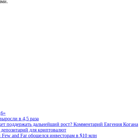
ями.
,6»
выросли в 4,5 раза
жет поддержать дальнейший рост? Комментарий Евгения Когана
 депозитарий для криптовалют
п Few and Far обошелся инвесторам в $10 млн