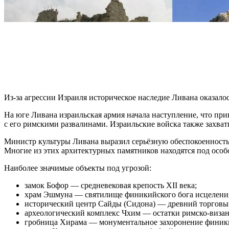
Из-за агрессии Израиля историческое наследие Ливана оказалось
На юге Ливана израильская армия начала наступление, что при
с его римскими развалинами. Израильские войска также захват
Министр культуры Ливана выразил серьёзную обеспокоенность
Многие из этих архитектурных памятников находятся под осо
Наиболее значимые объекты под угрозой:
замок Бофор — средневековая крепость XII века;
храм Эшмуна — святилище финикийского бога исцелени
исторический центр Сайды (Сидона) — древний торговы
археологический комплекс Чхим — остатки римско-визан
гробница Хирама — монументальное захоронение финики