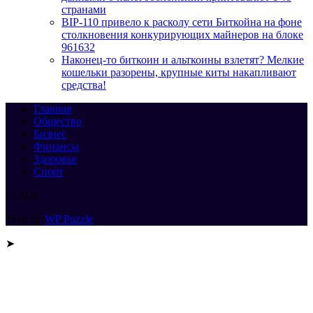
странами
BIP-110 привело к расколу сети Биткойна на фоне
столкновения конкурирующих майнеров на блоке
961632
Наконец-то биткоин и альткоины взлетят? Мелкие
кошельки разорены, крупные киты накапливают
средства!
Главная
Общество
Бизнес
Финансы
Здоровье
Спорт
© 2026
Тема от
WP Puzzle
➤