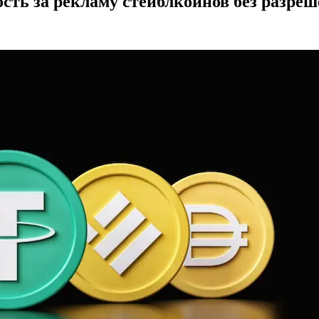
сть за рекламу стейблкоинов без разре