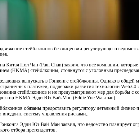
продвижение стейблкоинов без лицензии регулирующего ведомств
яцев.
 Китая Пол Чан (Paul Chan) заявил, что все компании, которые 
ием (HKMA) стейблкоины, столкнутся с уголовным преследова
желающих выпускать в Гонконге стейблкоины. Однако в общей ма
сграничных платежей, поддержки развития технологий Web3.0
зования стейблкоинов и не предусматривают мер для борьбы с 
иректор HKMA Эдди Юэ Вай-Ман (Eddie Yue Wai-man).
йблкоинов обязаны предоставить регулятору детальный бизнес-
и внедрить систему управления рисками,.
Гонконга Эдди Юэ Вай-Ман заявил, что ведомство планирует о
кого отбора претендентов.