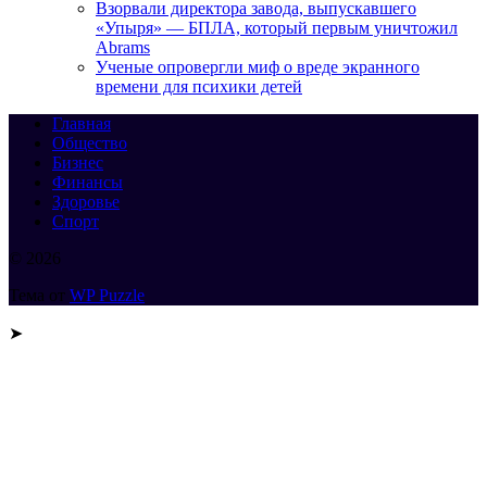
Взорвали директора завода, выпускавшего
«Упыря» — БПЛА, который первым уничтожил
Abrams
Ученые опровергли миф о вреде экранного
времени для психики детей
Главная
Общество
Бизнес
Финансы
Здоровье
Спорт
© 2026
Тема от
WP Puzzle
➤