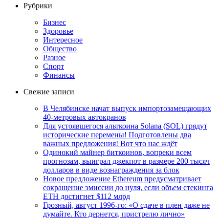
Рубрики
Бизнес
Здоровье
Интересное
Общество
Разное
Спорт
Финансы
Свежие записи
В Челябинске начат выпуск импортозамещающих
40-метровых автокранов
Для устоявшегося альткоина Solana (SOL) грядут
исторические перемены! Подготовлены два
важных предложения! Вот что нас ждёт
Одинокий майнер биткоинов, вопреки всем
прогнозам, выиграл джекпот в размере 200 тысяч
долларов в виде вознаграждения за блок
Новое предложение Ethereum предусматривает
сокращение эмиссии до нуля, если объем стекинга
ETH достигнет $112 млрд
Грозный, август 1996-го: «О сдаче в плен даже не
думайте. Кто дернется, пристрелю лично»