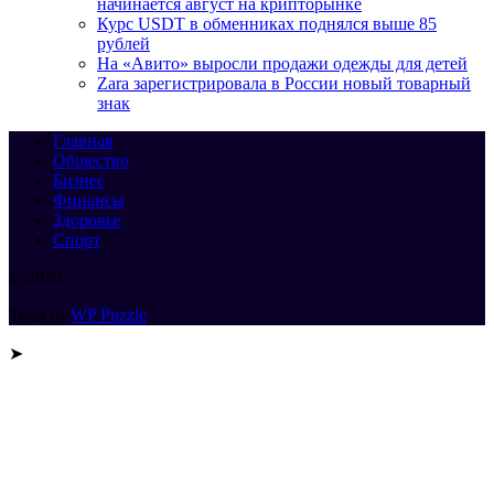
начинается август на крипторынке
Курс USDT в обменниках поднялся выше 85
рублей
На «Авито» выросли продажи одежды для детей
Zara зарегистрировала в России новый товарный
знак
Главная
Общество
Бизнес
Финансы
Здоровье
Спорт
© 2026
Тема от
WP Puzzle
➤