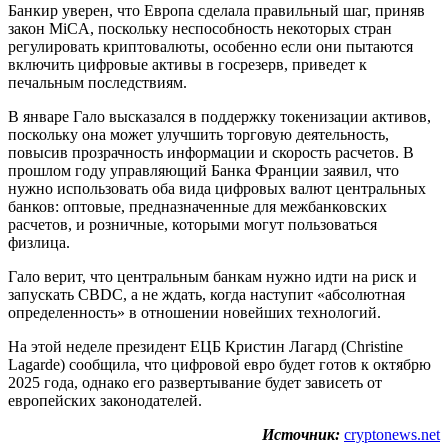
Банкир уверен, что Европа сделала правильный шаг, приняв
закон MiCA, поскольку неспособность некоторых стран
регулировать криптовалюты, особенно если они пытаются
включить цифровые активы в госрезерв, приведет к
печальным последствиям.
В январе Гало высказался в поддержку токенизации активов,
поскольку она может улучшить торговую деятельность,
повысив прозрачность информации и скорость расчетов. В
прошлом году управляющий Банка Франции заявил, что
нужно использовать оба вида цифровых валют центральных
банков: оптовые, предназначенные для межбанковских
расчетов, и розничные, которыми могут пользоваться
физлица.
Гало верит, что центральным банкам нужно идти на риск и
запускать CBDC, а не ждать, когда наступит «абсолютная
определенность» в отношении новейших технологий.
На этой неделе президент ЕЦБ Кристин Лагард (Christine
Lagarde) сообщила, что цифровой евро будет готов к октябрю
2025 года, однако его развертывание будет зависеть от
европейских законодателей.
Источник:
cryptonews.net