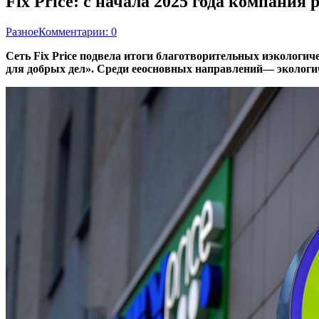
Fix Price: с начала 2025 года компани
Разное
Комментарии: 0
Сеть Fix Price подвела итоги благотворительных иэкологи
для добрых дел». Среди ееосновных направлений— экологи