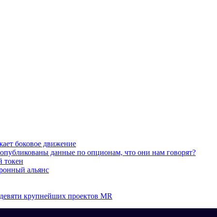
жает боковое движение
 опубликованы данные по опционам, что они нам говорят?
й токен
оронный альянс
а девяти крупнейших проектов MR