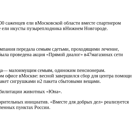
00 саженцев ели вМосковской области вместе спартнером
дые ели икусты пузыреплодника вНижнем Новгороде.
омпания передала семьям сдетьми, проходящими лечение,
была проведена акция «Прямой диалог» в47магазинах сети
онда— малоимущим семьям, одиноким пенсионерам.
м офисе вМоскве: весной завершился сбор для центра помощи
 пакет сигрушками и2 пакета сбытовыми вещами.
еабилитации животных «Юна».
ворительных инициатив. «Вместе для добрых дел» реализуется
еленных пунктах России.