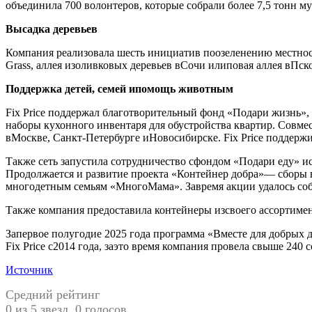
объединила 700 волонтеров, которые собрали более 7,5 тонн му
Высадка деревьев
Компания реализовала шесть инициатив поозеленению местнос
Grass, аллея изоливковых деревьев вСочи илиповая аллея вПс
Поддержка детей, семей ипомощь животным
Fix Price поддержал благотворительный фонд «Подари жизнь»,
наборы кухонного инвентаря для обустройства квартир. Совме
вМоскве, Санкт-Петербурге иНовосибирске. Fix Price поддержи
Также сеть запустила сотрудничество сфондом «Подари еду» 
Продолжается и развитие проекта «Контейнер добра»— сборы 
многодетным семьям «МногоМама». Завремя акции удалось собр
Также компания предоставила контейнеры изсвоего ассортиме
Запервое полугодие 2025 года программа «Вместе для добрых д
Fix Price с2014 года, заэто время компания провела свыше 24
Источник
Средний рейтинг
0 из 5 звезд. 0 голосов.