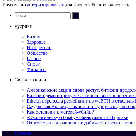
Вам нужно
авторизироваться
для того, чтобы проголосовать.
Рубрики
Бизнес
Здоровье
Интересное
Общество
Разное
Спорт
Финансы
Свежие записи
Американские акции снова растут, биткоин продол
Биткоин демонстрирует частичное восстановление:
Ether.fi перенесла рестейкинг из weETH в отдельны
Саудовская Аравия, Пакистан и Турция создали об
Как остановить матерей-убийц?
«Экологическую бомбу» обнаружили в Варшаве
От котлована до монолита: дайджест строительств
Главная