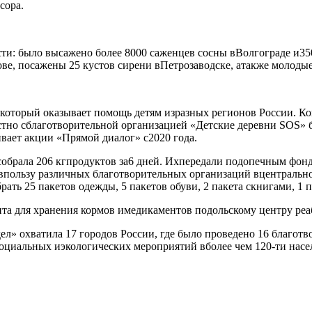
сора.
ти: было высажено более 8000 саженцев сосны вВолгограде и35
кове, посажены 25 кустов сирени вПетрозаводске, атакже моло
 который оказывает помощь детям изразных регионов России. К
стно сблаготворительной организацией «Детские деревни SOS» 
вает акции «Прямой диалог» с2020 года.
исобрала 206 кгпродуктов за6 дней. Ихпередали подопечным ф
впользу различных благотворительных организаций вцентрально
ать 25 пакетов одежды, 5 пакетов обуви, 2 пакета скнигами, 1
нта для хранения кормов имедикаментов подольскому центру р
ел» охватила 17 городов России, где было проведено 16 благот
0 социальных иэкологических мероприятий вболее чем 120-ти нас