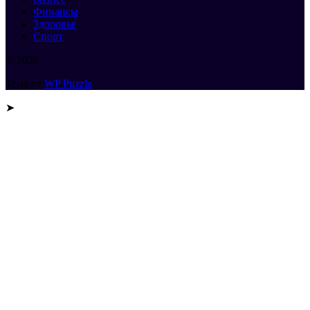
Финансы
Здоровье
Спорт
© 2026
Тема от
WP Puzzle
➤