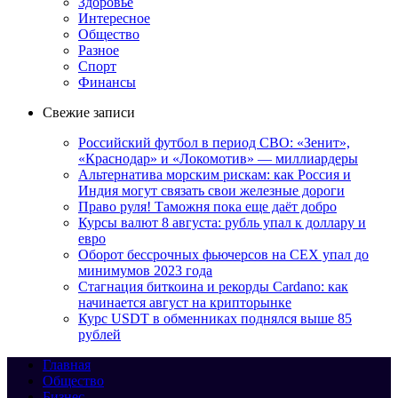
Здоровье
Интересное
Общество
Разное
Спорт
Финансы
Свежие записи
Российский футбол в период СВО: «Зенит»,
«Краснодар» и «Локомотив» — миллиардеры
Альтернатива морским рискам: как Россия и
Индия могут связать свои железные дороги
Право руля! Таможня пока еще даёт добро
Курсы валют 8 августа: рубль упал к доллару и
евро
Оборот бессрочных фьючерсов на CEX упал до
минимумов 2023 года
Стагнация биткоина и рекорды Cardano: как
начинается август на крипторынке
Курс USDT в обменниках поднялся выше 85
рублей
Главная
Общество
Бизнес