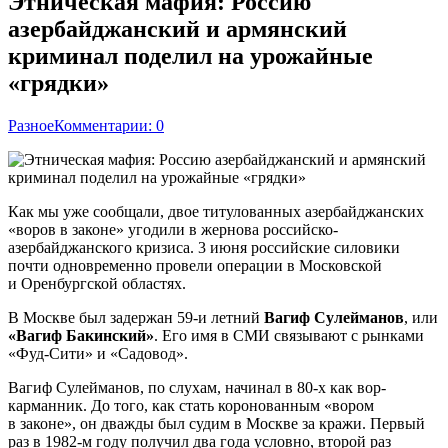
Этническая мафия: Россию
азербайджанский и армянский
криминал поделил на урожайные
«грядки»
Разное
Комментарии: 0
Как мы уже сообщали, двое титулованных азербайджанских
«воров в законе» угодили в жернова российско-
азербайджанского кризиса. 3 июня российские силовики
почти одновременно провели операции в Московской
и Оренбургской областях.
В Москве был задержан 59-и летний
Вагиф Сулейманов
, или
«Вагиф Бакинский»
. Его имя в СМИ связывают с рынками
«Фуд-Сити» и «Садовод».
Вагиф Сулейманов, по слухам, начинал в 80-х как вор-
карманник. До того, как стать коронованным «вором
в законе», он дважды был судим в Москве за кражи. Первый
раз в 1982-м году получил два года условно, второй раз