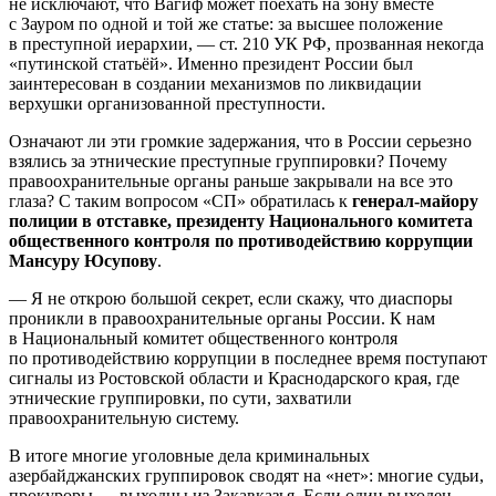
не исключают, что Вагиф может поехать на зону вместе
с Зауром по одной и той же статье: за высшее положение
в преступной иерархии, — ст. 210 УК РФ, прозванная некогда
«путинской статьёй». Именно президент России был
заинтересован в создании механизмов по ликвидации
верхушки организованной преступности.
Означают ли эти громкие задержания, что в России серьезно
взялись за этнические преступные группировки? Почему
правоохранительные органы раньше закрывали на все это
глаза? С таким вопросом «СП» обратилась к
генерал-майору
полиции в отставке, президенту Национального комитета
общественного контроля по противодействию коррупции
Мансуру Юсупову
.
— Я не открою большой секрет, если скажу, что диаспоры
проникли в правоохранительные органы России. К нам
в Национальный комитет общественного контроля
по противодействию коррупции в последнее время поступают
сигналы из Ростовской области и Краснодарского края, где
этнические группировки, по сути, захватили
правоохранительную систему.
В итоге многие уголовные дела криминальных
азербайджанских группировок сводят на «нет»: многие судьи,
прокуроры — выходцы из Закавказья. Если один выходец