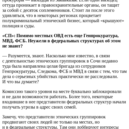
оттуда проникает в правоохранительные органы, он тащит
за собой с десяток соплеменников. Стоит ли после этого
удивляться, что в некоторых регионах процветает
полукриминальный этнический бизнес, который «крышуют»
полиция и суды.
«СП»: Помимо местных ОВД есть еще Генпрокуратура,
МВД, ФСБ. Неужели в федеральных структурах об этом
не знают?
— Разумеется, знают. Насколько мне известно, в связи
с деятельностью этнических группировок в Сочи недавно
туда была направлена целая бригада из сотрудников
Генпрокуратуры, Следкома, ФСБ и МВД в связи с тем, что там
дела о серьезных убийствах практически не расследовали.
И что вы думаете?
Комиссию такого уровня на месте буквально заблокировали
и не дали возможности работать. Более того, некоторые
входившие в нее представители федеральных структур начали
получать угрозы в адрес своих семей.
Замечу, что представители этнических группировок
продвигают своих людей не только на местах, но
и в федеральные структуры. Там они лоббируют интересы