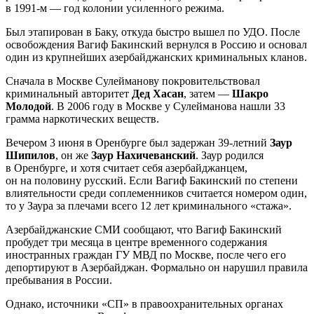
в 1991-м — год колонии усиленного режима.
Был этапирован в Баку, откуда быстро вышел по УДО. После
освобождения Вагиф Бакинский вернулся в Россию и основал
один из крупнейших азербайджанских криминальных кланов.
Сначала в Москве Сулейманову покровительствовал
криминальный авторитет
Дед Хасан
, затем —
Шакро
Молодой
. В 2006 году в Москве у Сулейманова нашли 33
грамма наркотических веществ.
Вечером 3 июня в Оренбурге был задержан 39-летний
Заур
Шипилов
, он же
Заур Нахичеванский
. Заур родился
в Оренбурге, и хотя считает себя азербайджанцем,
он на половину русский. Если Вагиф Бакинский по степени
влиятельности среди соплеменников считается номером один,
то у Заура за плечами всего 12 лет криминального «стажа».
Азербайджанские СМИ сообщают, что Вагиф Бакинский
пробудет три месяца в центре временного содержания
иностранных граждан ГУ МВД по Москве, после чего его
депортируют в Азербайджан. Формально он нарушил правила
пребывания в России.
Однако, источники «СП» в правоохранительных органах