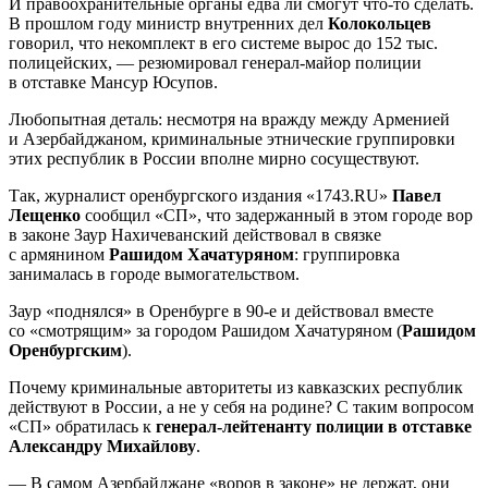
И правоохранительные органы едва ли смогут что-то сделать.
В прошлом году министр внутренних дел
Колокольцев
говорил, что некомплект в его системе вырос до 152 тыс.
полицейских, — резюмировал генерал-майор полиции
в отставке Мансур Юсупов.
Любопытная деталь: несмотря на вражду между Арменией
и Азербайджаном, криминальные этнические группировки
этих республик в России вполне мирно сосуществуют.
Так, журналист оренбургского издания «1743.RU»
Павел
Лещенко
сообщил «СП», что задержанный в этом городе вор
в законе Заур Нахичеванский действовал в связке
с армянином
Рашидом Хачатуряном
: группировка
занималась в городе вымогательством.
Заур «поднялся» в Оренбурге в 90-е и действовал вместе
со «смотрящим» за городом Рашидом Хачатуряном (
Рашидом
Оренбургским
).
Почему криминальные авторитеты из кавказских республик
действуют в России, а не у себя на родине? С таким вопросом
«СП» обратилась к
генерал-лейтенанту полиции в отставке
Александру Михайлову
.
— В самом Азербайджане «воров в законе» не держат, они