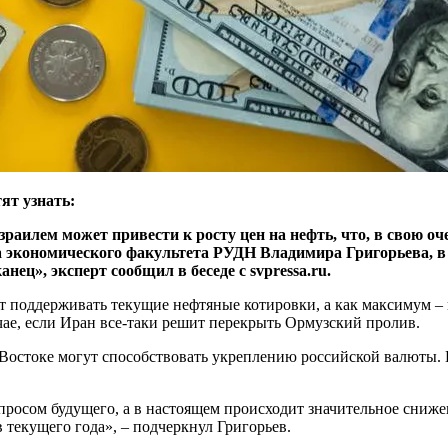
ят узнать:
лем может привести к росту цен на нефть, что, в свою очер
а экономического факультета РУДН Владимира Григорьева, в и
ц», эксперт сообщил в беседе с svpressa.ru.
т поддерживать текущие нефтяные котировки, а как максимум – 
чае, если Иран все-таки решит перекрыть Ормузский пролив.
 Востоке могут способствовать укреплению российской валюты. 
просом будущего, а в настоящем происходит значительное сниж
в текущего года», – подчеркнул Григорьев.