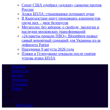
Сенат США одобрил «адские» санкции против
России
Атаки БПЛА: страховщики потирают руки
В Кыргызстане ищут пропавших альпинистов,
среди них – двое белорусов
Мегаполис без заборов: о свободе, экологии и
наследии московских трансформаций
«24 ракеты прошли ПВО»: Bloomberg назвал
самый вероятный сценарий для Украины из-за
дефицита Patriot
Праздники 9 августа 2026 года
Пляжи в Геленджике открыли после снятия
угрозы атаки БПЛА
Главная
Общество
Бизнес
Финансы
Здоровье
Спорт
© 2026
Тема от
WP Puzzle