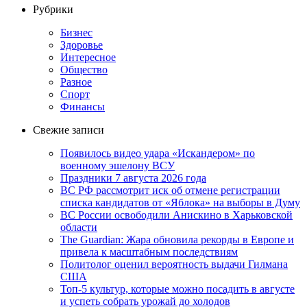
Рубрики
Бизнес
Здоровье
Интересное
Общество
Разное
Спорт
Финансы
Свежие записи
Появилось видео удара «Искандером» по
военному эшелону ВСУ
Праздники 7 августа 2026 года
ВС РФ рассмотрит иск об отмене регистрации
списка кандидатов от «Яблока» на выборы в Думу
ВС России освободили Анискино в Харьковской
области
The Guardian: Жара обновила рекорды в Европе и
привела к масштабным последствиям
Политолог оценил вероятность выдачи Гилмана
США
Топ-5 культур, которые можно посадить в августе
и успеть собрать урожай до холодов