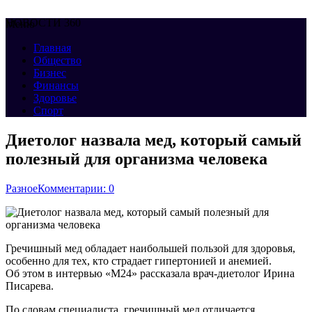
НОВОСТИ 360
Меню
Главная
Общество
Бизнес
Финансы
Здоровье
Спорт
Диетолог назвала мед, который самый
полезный для организма человека
Разное
Комментарии: 0
Гречишный мед обладает наибольшей пользой для здоровья,
особенно для тех, кто страдает гипертонией и анемией.
Об этом в интервью «М24» рассказала врач-диетолог Ирина
Писарева.
По словам специалиста, гречишный мед отличается