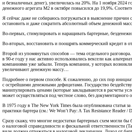
и безналичных денег), увеличилась на 20%. На 1 ноября 2024 г
денежного агрегата M2 в октябре повысился до 19,9%. Соотве
Я сейчас даже не собираюсь погружаться в выяснение причин с
остановить и даже сократить абсолютный объем денежной массы 
Во-первых, стимулировать и наращивать бартерные, бездене
Во-вторых, восстановить и поощрять коммерческий кредит в 
Второй из упомянутых способов — тема отдельного разговора.
в 90-е году у нас активно использовались вексели как альтер
компаниями уже забыли. Теперь компании, у которых возникл
увеличивают денежную массу…
Подробнее о первом способе. К сожалению, до сих пор инициат
с острейшими денежными дефицитами. Государство бездействует
манипулировать ценами (которые закладываются в расчеты услов
может осуществляться под честное слово, без документарного 
В 1975 году в The New York Times была опубликована статья з
практики бартера (см.: We Won’t Pay: A Tax Resistance Reader /
Сразу скажу, что многие недостатки бартерных схем могли бы 
о налоговой справедливости и фискальной ответственности (Tax E
виде должна отражаться в налоговой декларации. Доход от ба