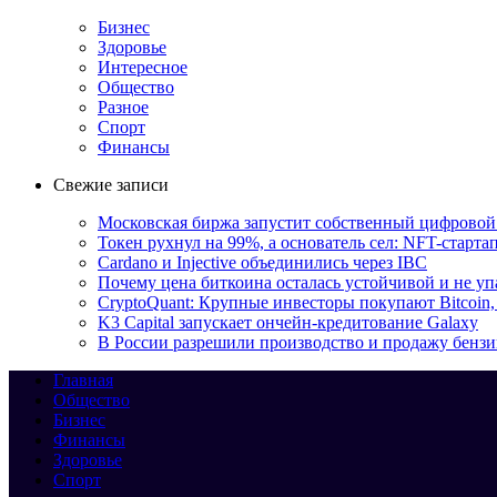
Бизнес
Здоровье
Интересное
Общество
Разное
Спорт
Финансы
Свежие записи
Московская биржа запустит собственный цифровой
Токен рухнул на 99%, а основатель сел: NFT-старта
Cardano и Injective объединились через IBC
Почему цена биткоина осталась устойчивой и не уп
CryptoQuant: Крупные инвесторы покупают Bitcoin,
K3 Capital запускает ончейн-кредитование Galaxy
В России разрешили производство и продажу бензин
Главная
Общество
Бизнес
Финансы
Здоровье
Спорт