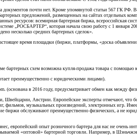
а документов почти нет. Кроме упомянутой статьи 567 ГК РФ. Вс
 бартерных предложений, размещенных на сайтах отдельных ком
нных ресурсов: всемирная бартерная биржа, всероссийская си
системе „РОСБАРТЕР“, которая начала свою работу с 1 января 20
едено несколько средних бартерных сделок».
в настоящее время площадки (биржи, платформы, «доска объявлен
роме бартерных схем возможна купля-продажа товара с помощью 
отает преимущественно с юридическими лицами).
m. (основана в 2016 году, предусматривает обмен как между фи
и, Швейцарии, Австрии. Европейские эксперты отмечают, что б
г, фильмов, музыкальных произведений, электронных игр. Имее
йские биржи обслуживают преимущественно физических, а не юри
знес, европейский опыт розничного бартера для нас не очень ин
азываемой «оптовой» бартерной торговли. Например, в Шэньчжэ