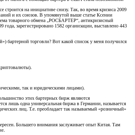
е строится на инициативе снизу. Так, во время кризиса 2009
паний и их союзов. В упомянутой выше статье Ксении
стема товарного обмена „РОСБАРТЕР“, антикризисный
09 года, зарегистрировано 1582 организации, выставлено 443
ий») бартерной торговли? Вот какой список у меня получился
криптовалюты).
зическими, так и юридическими лицами).
ольшинство этих бартерных бирж являются
тся лишь одна универсальная биржа в Германии, называется
дических лиц. Т.е. преобладает так называемый «розничный»
тересен. Большего внимания заслуживает опыт Китая. Там
не.