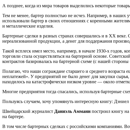
А позднее, когда из мира товаров выделились некоторые товар
Тем не менее, бартер полностью не исчез. Например, в наших у
использовали бартер в своих отношениях с коренными жител
и металлические изделия.
Бартерные сделки в разных странах совершались и в ХХ веке.
нереализованной продукции, а денег для поддержания произво
Такой всплеск имел место, например, в начале 1930-х годов, 
торговли стала осуществляться на бартерной основе. Советс
контрактов базировалась на бартерной схеме (с нашей стороны б
Полагаю, что наши сограждане старшего и среднего возраста е
неплатежей». У предприятий не было денег для закупки сырь
находилось на катастрофически низком уровне — около отметк
Многие предприятия тогда спасались, используя бартерные сх
Пользуясь случаем, хочу упомянуть интересную книгу: Дэниел
Швейцарский журналист
Даниэль Амманн
построил книгу на
на бартере.
В том числе бартерных сделках с российскими компаниями. Во