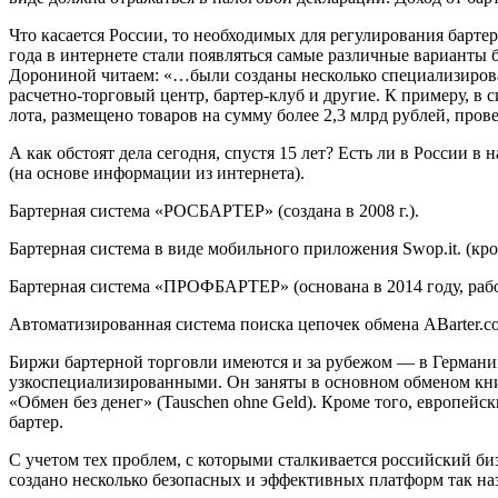
Что касается России, то необходимых для регулирования бартер
года в интернете стали появляться самые различные варианты
Дорониной читаем: «…были созданы несколько специализирова
расчетно-торговый центр, бартер-клуб и другие. К примеру, в 
лота, размещено товаров на сумму более 2,3 млрд рублей, пров
А как обстоят дела сегодня, спустя 15 лет? Есть ли в России 
(на основе информации из интернета).
Бартерная система «РОСБАРТЕР» (создана в 2008 г.).
Бартерная система в виде мобильного приложения Swop.it. (к
Бартерная система «ПРОФБАРТЕР» (основана в 2014 году, раб
Автоматизированная система поиска цепочек обмена ABarter.co
Биржи бартерной торговли имеются и за рубежом — в Германи
узкоспециализированными. Он заняты в основном обменом кни
«Обмен без денег» (Tauschen ohne Geld). Кроме того, европе
бартер.
С учетом тех проблем, с которыми сталкивается российский би
создано несколько безопасных и эффективных платформ так н