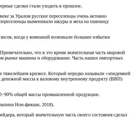
терные сделки стали уходить в прошлое.
 веке за Уралом русские переселенцы очень активно
е переселенцы выменивали шкуры и меха на пшеницу
изисов, когда у компаний возникали большие избытки
Примечательно, что в это время значительная часть мировой
овом рынке машины и оборудование. Часть наших импортных
ь в тяжелейшем кризисе. Который нередко называли «эпидемией
е денежной массы к валовому внутреннему продукту (ВВП)
ил 80−90% общей массы промышленной продукции.
Альпина Нон-фикшн, 2018).
ейдера, который значительную часть своего состояния сделал