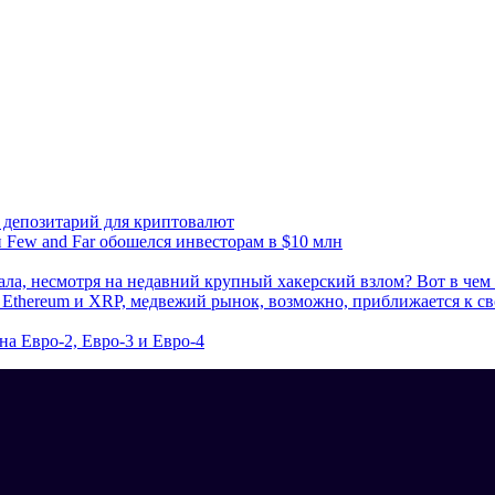
 депозитарий для криптовалют
п Few and Far обошелся инвесторам в $10 млн
ала, несмотря на недавний крупный хакерский взлом? Вот в чем 
 Ethereum и XRP, медвежий рынок, возможно, приближается к с
а Евро-2, Евро-3 и Евро-4