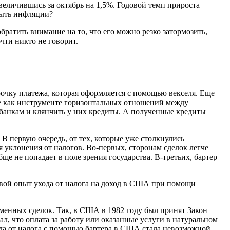
увеличившись за октябрь на 1,5%. Годовой темп прироста
быть инфляции?
ратить внимание на то, что его можно резко затормозить,
чти никто не говорит.
рочку платежа, которая оформляется с помощью векселя. Еще
еле как инструменте горизонтальных отношений между
банкам и клянчить у них кредиты. А полученные кредиты
В первую очередь, от тех, которые уже столкнулись
 уклонения от налогов. Во-первых, сторонам сделок легче
е не попадает в поле зрения государства. В-третьих, бартер
свой опыт ухода от налога на доход в США при помощи
бменных сделок. Так, в США в 1982 году был принят Закон
вал, что оплата за работу или оказанные услуги в натуральном
ода от налога с помощью бартера в США стала невозможной