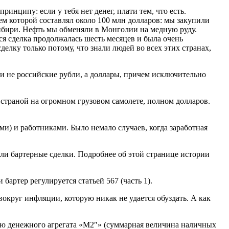
нципу: если у тебя нет денег, плати тем, что есть.
ем которой составлял около 100 млн долларов: мы закупили
ибири. Нефть мы обменяли в Монголии на медную руду.
я сделка продолжалась шесть месяцев и была очень
лку только потому, что знали людей во всех этих странах,
ли не российские рубли, а доллары, причем исключительно
 страной на огромном грузовом самолете, полном долларов.
) и работниками. Было немало случаев, когда заработная
ли бартерные сделки. Подробнее об этой странице истории
артер регулируется статьей 567 (часть 1).
вокруг инфляции, которую никак не удается обуздать. А как
ью денежного агрегата «М2″» (суммарная величина наличных