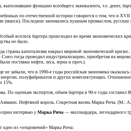
ы, выполнявшие функцию всеобщего эквивалента, т.е. денег, бар
чебниках по отечественной истории говорится о том, что в XVII
ями (манси). Последние занимались пушным промыслом, русски
 Особый всплеск бартера происходил во время экономических кр
дства не было.
когда страны капитализма накрыл мировой экономический кризис. 
кий Союз тогда проводил индустриализацию, приобретая на мир
ыли поставки нефти, леса, зерна и проч.).
ще не забыли, что в 1990-е годы российская экономика оказалас
я, энергии, полуфабрикатов и других комплектующих. Отношени
и 15%.
емы. По оценкам экспертов, объем бартера в 90-е годы состав
 Амманн. Нефтяной король. Секретная жизнь Марка Рича. (М.: 
 серии интервью у
Марка Рича
— миллиардера, легендарного тр
т одно из «откровений» Марка Рича: