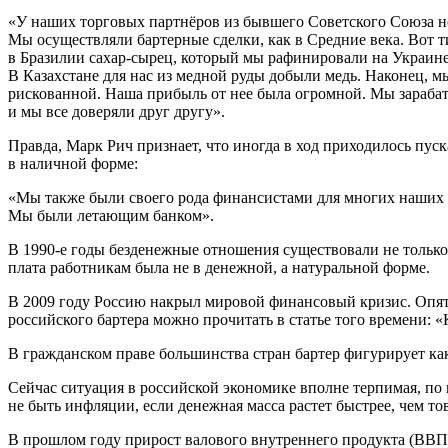
«У наших торговых партнёров из бывшего Советского Союза не 
Мы осуществляли бартерные сделки, как в Средние века. Вот т
в Бразилии сахар-сырец, который мы рафинировали на Украине
В Казахстане для нас из медной руды добыли медь. Наконец, 
рискованной. Наша прибыль от нее была огромной. Мы зарабаты
и мы все доверяли друг другу».
Правда, Марк Рич признает, что иногда в ход приходилось пу
в наличной форме:
«Мы также были своего рода финансистами для многих наших т
Мы были летающим банком».
В 1990-е годы безденежные отношения существовали не только
плата работникам была не в денежной, а натуральной форме.
В 2009 году Россию накрыл мировой финансовый кризис. Опят
российского бартера можно прочитать в статье того времени: «
В гражданском праве большинства стран бартер фигурирует как
Сейчас ситуация в российской экономике вполне терпимая, по 
не быть инфляции, если денежная масса растет быстрее, чем то
В прошлом году прирост валового внутреннего продукта (ВВП)