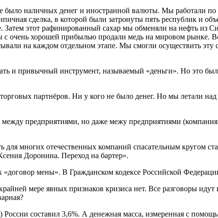
было наличных денег и иностранной валюты. Мы работали по при
ипичная сделка, в которой были затронуты пять республик и объ
. Затем этот рафинированный сахар мы обменяли на нефть из С
мы с очень хорошей прибылью продали медь на мировом рынке. Вс
вали на каждом отдельном этапе. Мы смогли осуществить эту сде
скать и привычный инструмент, называемый «деньги». Но это бы
орговых партнёров. Ни у кого не было денег. Но мы летали над
 между предприятиями, но даже межу предприятиями (компаниями
ь для многих отечественных компаний спасательным кругом ста
Ксения Доронина. Переход на бартер».
 «договор мены». В Гражданском кодексе Российской Федерации б
крайней мере явных признаков кризиса нет. Все разговоры идут 
варная?
 России составил 3,6%. А денежная масса, измеренная с помощ