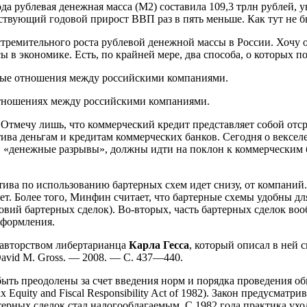
ода рублевая денежная масса (М2) составила 109,3 трлн рублей, 
тствующий годовой прирост ВВП раз в пять меньше. Как тут не 
тремительного роста рублевой денежной массы в России. Хочу об
в экономике. Есть, по крайней мере, два способа, о которых по
жные отношения между российскими компаниями.
отношениях между российскими компаниями.
 Отмечу лишь, что коммерческий кредит представляет собой отс
натива деньгам и кредитам коммерческих банков. Сегодня о векс
и «денежные разрывы», должны идти на поклон к коммерческим 
ива по использованию бартерных схем идет снизу, от компаний. 
. Более того, Минфин считает, что бартерные схемы удобны для
ий бартерных сделок). Во-вторых, часть бартерных сделок вообщ
оформления.
а авторством либертарианца
Карла Гесса
, который описал в ней 
 David M. Gross. — 2008. — С. 437—440.
быть преодолены за счет введения норм и порядка проведения о
quity and Fiscal Responsibility Act of 1982). Закон предусматри
ртерных сделок стал налогооблагаемым. С 1982 года практика ух