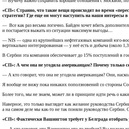
— Вучичу важно сохранить хорошие отношения с Москвой, поэ
«СП»: Странно, что такие вещи происходят во время «пере
стратегия?
Где еще он могут наступить на наши интересы в
— Все как раз весьма логично. Байден хочет вбить дополните
и постарается выжать из ситуации максимум выгоды…
— NIS — одна из крупнейших нефтегазовых компаний юго-во
вертикально интегрированная — у неё есть и добыча (около 1,3 
В Сербии эта компания обеспечивает до 15% поступлений в го
«СП»:
А чем она не угодила американцам? Почему только с
— А кто говорит, что она не угодила американцам? Они, наскол
Я вообще не вижу пока никаких поползновений со стороны Сое
Более того, мы не знаем, может ли в принципе идти речь о к
Наверное, это только выглядит как желание руководства Серби
а на самом деле мы как-то не так поняли руководство Сербии. О
«СП»:
Фактически Вашингтон требует у Белграда отобрат
— А кто говорит, что Вашингтон что-то требует? Вы видели хо