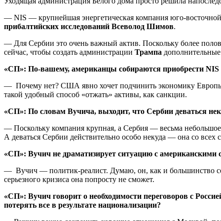
Уходящая администрация Белого дома просто решила напоследо
— NIS — крупнейшая энергетическая компания юго-восточной
прибалтийских исследований Всеволод Шимов
.
— Для Сербии это очень важный актив. Поскольку более поло
сейчас, чтобы создать администрации
Трампа
дополнительные 
«СП»:
По-вашему, американцы собираются приобрести NIS с
— Почему нет? США явно хочет подчинить экономику Европы с
такой удобный способ «отжать» активы, как санкции.
«СП»:
По словам Вучича, выходит, что Сербии деваться не
— Поскольку компания крупная, а Сербия — весьма небольшое г
А деваться Сербии действительно особо некуда — она со всех 
«СП»:
Вучич не драматизирует ситуацию с американскими
— Вучич — политик-реалист. Думаю, он, как и большинство сер
серьезного кризиса она попросту не сможет.
«СП»: Вучич говорит о необходимости переговоров с Россие
потерять все в результате национализации?