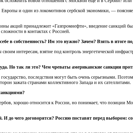
к осложнить новой отношения с Москвой еще и в Сербии? Или э
 Европы и один из локомотивов сербской экономики, — поясня
вины акций принадлежит «Газпромнефти», введение санкций бы
сложности в контактах с Россией.
ебе в собственность? Им это нужно? Зачем? Взять в итоге 
воим интересам, взятие под контроль энергетической инфрастр
куда. Но так ли это? Чем чреваты американские санкции про
осударство, последствия могут быть очень серьезными. Поэтому
сторон зажата странами коллективного Запада и их сателлитами.
 санкциями?
бов, хорошо относится к России, но понимает, что позиции Мос
й. И до чего договорятся? Россию поставят перед выбором: с