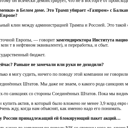
тому он всячески демонстрирует, что не в восторге от происхо
сменки» в Белом доме. Это
Трамп убирает «Газпром» с Балка
 Европе?
льный клин между администрацией Трампа и Россией. Это такой
сточной Европы, — говорит
замгендиректора Института наци
млн т в нефтяном эквиваленте), и переработка, и сбыт.
сударственный бюджет.
ейчас? Раньше не замечали или руки не доходили?
ько я могу судить, ничего по поводу этой компании не говорили
динённых Штатов. Мы даже не знаем, о какого рода санкциях м
аких-то санкциях со стороны Соединённых Штатов. Пока мы види
и купить актив, в который было вложено не менее 3,9 млрд евро
чень жду, когда нам объяснят, как именно надо его понимать.
ь у России принадлежащий ей блокирующий пакет акций…
ть какие-то заявления по поводу NIS со стороны кого-то, кроме