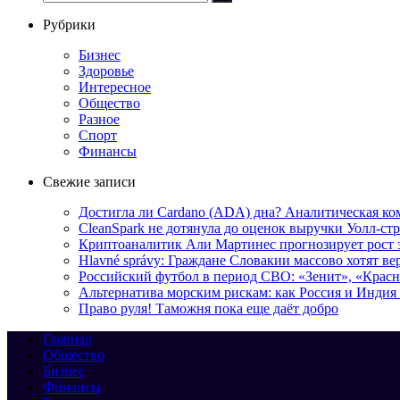
Рубрики
Бизнес
Здоровье
Интересное
Общество
Разное
Спорт
Финансы
Свежие записи
Достигла ли Cardano (ADA) дна? Аналитическая ко
CleanSpark не дотянула до оценок выручки Уолл-ст
Криптоаналитик Али Мартинес прогнозирует рост 
Hlavné správy: Граждане Словакии массово хотят ве
Российский футбол в период СВО: «Зенит», «Крас
Альтернатива морским рискам: как Россия и Индия 
Право руля! Таможня пока еще даёт добро
Главная
Общество
Бизнес
Финансы