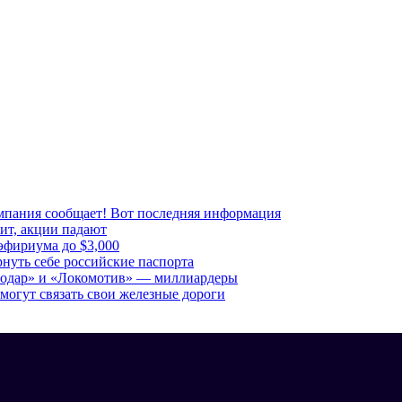
мпания сообщает! Вот последняя информация
рит, акции падают
эфириума до $3,000
рнуть себе российские паспорта
нодар» и «Локомотив» — миллиардеры
могут связать свои железные дороги