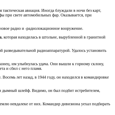
 тактическая авиация. Иногда блуждали в ночи без карт,
фы при свете автомобильных фар. Оказывается, при
 новое радио и -радиолокационное вооружение.
а
, которая находилась в штольне, вырубленной в гранитной
ой разведывательной радиоаппаратурой. Удалось установить
онец, им улыбнулась удача. Они вышли к горному склону,
та и сбил с него пламя.
осемь лет назад, в 1944 году, он находился в командировке
ади дымный шлейф. Видимо, он был подбит истребителем,
землю невдалеке от них. Командир дивизиона уехал подбирать