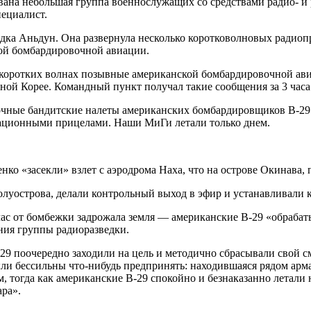
а небольшая группа военнослужащих со средствами радио- и ра
ециалист.
одка Аньдун. Она развернула несколько коротковолновых радио
кой бомбардировочной авиации.
 коротких волнах позывные американской бомбардировочной ави
ной Корее. Командный пункт получал такие сообщения за 3 часа
чные бандитские налеты американских бомбардировщиков B-29. Д
ационными прицелами. Наши МиГи летали только днем.
нко «засекли» взлет с аэродрома Наха, что на острове Окинава
олуострова, делали контрольный выход в эфир и устанавливали 
 час от бомбежки задрожала земля — американские B-29 «обраб
ния группы радиоразведки.
29 поочередно заходили на цель и методично сбрасывали свой с
были бессильны что-нибудь предпринять: находившаяся рядом ар
, тогда как американские B-29 спокойно и безнаказанно летали 
ра».