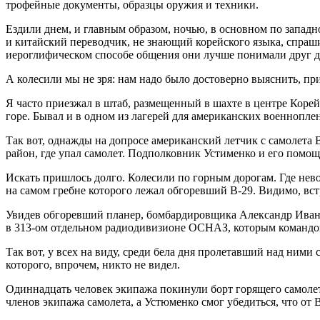
трофейные документы, образцы оружия и техники.
Ездили днем, и главным образом, ночью, в основном по западн
и китайский переводчик, не знающий корейского языка, спраш
иероглифическом способе общения они лучше понимали друг д
А колесили мы не зря: нам надо было достоверно выяснить, п
Я часто приезжал в штаб, размещенный в шахте в центре Корей
горе. Бывал и в одном из лагерей для американских военнопл
Так вот, однажды на допросе американский летчик с самолета 
район, где упал самолет. Подполковник Устименко и его пом
Искать пришлось долго. Колесили по горным дорогам. Где нев
на самом гребне которого лежал обгоревший B-29. Видимо, вст
Увидев обгоревший планер, бомбардировщика Александр Иванови
в 313-ом отдельном радиодивизионе ОСНАЗ, которым команд
Так вот, у всех на виду, среди бела дня пролетавший над ним
которого, впрочем, никто не видел.
Одиннадцать человек экипажа покинули борт горящего самолет
членов экипажа самолета, а Устюменко смог убедиться, что от B