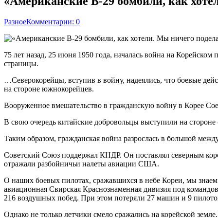
«Американские B-29 бомбили, как хоте
Разное
Комментарии: 0
75 лет назад, 25 июня 1950 года, началась война на Корейском 
страницы.
…Северокорейцы, вступив в войну, надеялись, что боевые де
на стороне южнокорейцев.
Вооруженное вмешательство в гражданскую войну в Корее Со
В свою очередь китайские добровольцы выступили на стороне 
Таким образом, гражданская война разрослась в большой меж
Советский Союз поддержал КНДР. Он поставлял северным коре
отражали разбойничьи налеты авиации США.
О наших боевых пилотах, сражавшихся в небе Кореи, мы знаем 
авиационная Свирская Краснознаменная дивизия под командов
216 воздушных побед. При этом потеряли 27 машин и 9 пилото
Однако не только летчики смело сражались на корейской земле.