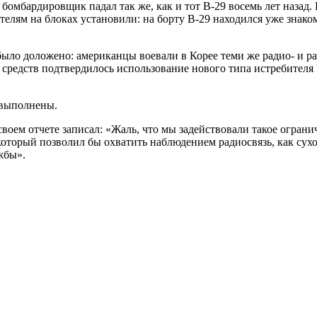
 бомбардировщик падал так же, как и тот B-29 восемь лет назад.
елям на блоках установили: на борту B-29 находился уже знако
было доложено: американцы воевали в Корее теми же радио- и 
средств подтвердилось использование нового типа истребител
 выполнены.
воем отчете записал: «Жаль, что мы задействовали такое ограни
который позволил бы охватить наблюдением радиосвязь, как сухо
жбы».