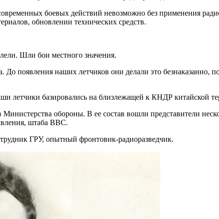
овременных боевых действий невозможно без применения радиор
ериалов, обновлении технических средств.
ллели. Шли бои местного значения.
 До появления наших летчиков они делали это безнаказанно, по
аши летчики базировались на близлежащей к КНДР китайской те
 Министерства обороны. В ее состав вошли представители неск
авления, штаба ВВС.
отрудник ГРУ, опытный фронтовик-радиоразведчик.