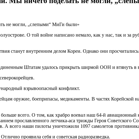
ли. Мы ничего поделать не могли, „сле
полуострове. О той войне написано немало, как у нас, так и за р
йствия станут внутренним делом Кореи. Однако они просчитали
единенным Штатам удалось прикрыть ширмой ООН и втянуть в в
северокорейцев.
дународный взрывоопасный конфликт.
йцам оружие, боеприпасы, медикаменты. В частях Корейской н
больше всего. О том, как храбро воевал наш 64-й авиационный к
анием прославленного летчика-аса трижды Героя Советского С
в. А всего наши пилоты уничтожили 1097 самолетов противника
 Отлично проявила себя и советская радиоразведка.