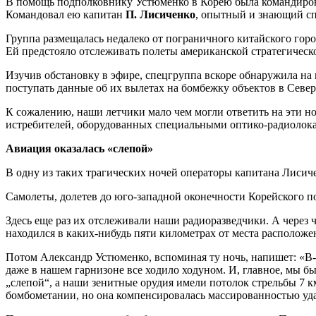
В помощь подполковнику Устюменко в Корею была командирован
Командовал ею капитан
П. Лисиченко
, опытный и знающий сп
Группа размещалась недалеко от пограничного китайского гор
Ей предстояло отслеживать полеты американской стратегичес
Изучив обстановку в эфире, спецгруппа вскоре обнаружила на
поступать данные об их вылетах на бомбежку объектов в Север
К сожалению, наши летчики мало чем могли ответить на эти но
истребителей, оборудованных специальными оптико-радиолок
Авиация оказалась «слепой»
В одну из таких трагических ночей операторы капитана Лисиче
Самолеты, долетев до юго-западной оконечности Корейского п
Здесь еще раз их отслеживали наши радиоразведчики. А через
находился в каких-нибудь пяти километрах от места расположе
Потом Александр Устюменко, вспоминая ту ночь, напишет: «B-
даже в нашем гарнизоне все ходило ходуном. И, главное, мы 
„слепой“, а наши зенитные орудия имели потолок стрельбы 7 км
бомбометании, но она компенсировалась массированностью уда