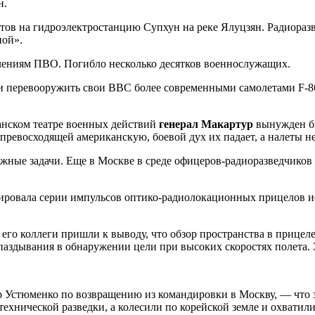
н.
тов на гидроэлектростанцию Супхун на реке Ялуцзян. Радиоразв
пой».
лениям ПВО. Погибло несколько десятков военнослужащих.
перевооружить свои ВВС более современными самолетами F-86 (
ском театре военных действий
генерал Макартур
вынужден бы
превосходящей американскую, боевой дух их падает, а налеты н
важные задачи. Еще в Москве в среде офицеров-радиоразведчико
ировала серии импульсов оптико-радиолокационных прицелов и
 его коллеги пришли к выводу, что обзор пространства в прице
апаздывания в обнаружении цели при высоких скоростях полета.
Устюменко по возвращению из командировки в Москву, — что за
технической разведки, а колесили по корейской земле и охвати