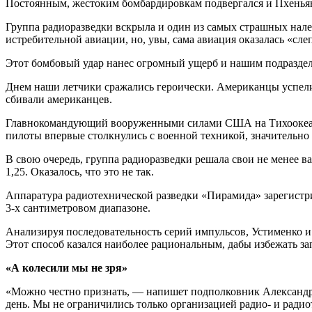
Постоянным, жестоким бомбардировкам подвергался и Пхенья
Группа радиоразведки вскрыла и один из самых страшных нале
истребительной авиации, но, увы, сама авиация оказалась «сле
Этот бомбовый удар нанес огромный ущерб и нашим подразде
Днем наши летчики сражались героически. Американцы успели 
сбивали американцев.
Главнокомандующий вооруженными силами США на Тихоокеан
пилоты впервые столкнулись с военной техникой, значительно 
В свою очередь, группа радиоразведки решала свои не менее 
1,25. Оказалось, что это не так.
Аппаратура радиотехнической разведки «Пирамида» зарегистр
3-х сантиметровом диапазоне.
Анализируя последовательность серий импульсов, Устименко и
Этот способ казался наиболее рациональным, дабы избежать з
«А колесили мы не зря»
«Можно честно признать, — напишет подполковник Александр 
день. Мы не ограничились только организацией радио- и радио