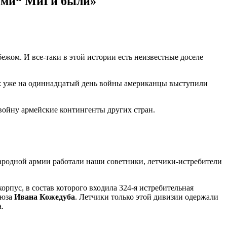
пыми“ МиГи были»
убежом. И все-таки в этой истории есть неизвестные доселе
сь: уже на одиннадцатый день войны американцы выступили
ойну армейские контингенты других стран.
ародной армии работали наши советники, летчики-истребители
орпус, в состав которого входила 324-я истребительная
оюза
Ивана Кожедуба
. Летчики только этой дивизии одержали
.