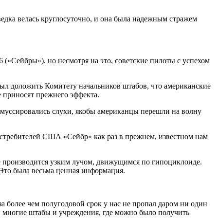
едка велась круглосуточно, и она была надежным стражем
«Сейбры»), но несмотря на это, советские пилоты с успехом
л доложить Комитету начальников штабов, что американские
е приносят прежнего эффекта.
в муссировались слухи, якобы американцы перешли на волну
стребителей США «Сейбр» как раз в прежнем, известном нам
ле производится узким лучом, движущимся по гипоциклоиде.
 Это была весьма ценная информация.
 более чем полугодовой срок у нас не пропал даром ни один
ли многие штабы и учреждения, где можно было получить