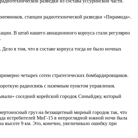
диотехнической разведки из состава уссурийской части.
приемников, станции радиотехнической разведки «Пирамида».
ации. В штаб нашего авиационного корпуса стали регулярно
.
ело в том, что в составе корпуса тогда не было ночных
, примерно четырех сотен стратегических бомбардировщиков.
короткую радиосвязь с наземным пунктом управления.
атывали» соседний корейский городок Синыйджу, который
мертоносный груз на беззащитный мирный городок так, что
мада истребителей МиГ-15 в непроглядной южной ночи была
на высоте 9 км. Это, конечно, увеличивало ошибку при