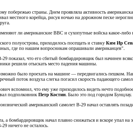
ому побережью страны. Днем проявляла активность американская
ивал местного корейца, рисуя ночью на дорожном песке иерогли
руга.
рименяют ли американские ВВС и сухопутные войска какое-либо
ского полуострова, приходилось посещать и ставку
Ким Ир Сен
енных, где по нашим вопросникам опрашивали американцев".
B-29 показал, что его сбитый бомбардировщик был начинен всяк
ощники решили отыскать место падения машины.
озможно было проехать на машине — передвигались пешком. Нак
речный поток воздуха слегка погасил скорость падающего самоле
ч вспомнил, что ему уже приходилось видеть нечто подобное. В
овал подполковник
Петр Костин
. Было это под городом Бунцлау.
и союзнический американский самолет B-29 начал оставлять поз
а, а бомбардировщик начал плавно снижаться и вскоре упал на 
-29 ничего не осталось.