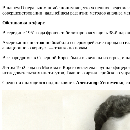
В нашем Генеральном штабе понимали, что успешное ведение с
совершенствовании, дальнейшем развитии методов анализа мат
Обстановка в эфире
В середине 1951 года фронт стабилизировался вдоль 38-й пара
Американцы постоянно бомбили северокорейские города и села.
авиационного корпуса — только по ночам.
Все аэродромы в Северной Корее были выведены из строя, и н
Летом 1952 года из Москвы в Корею вылетела группа офицеров
исследовательских институтов, Главного артиллерийского упр
Среди них находился подполковник
Александр Устюменко
, с