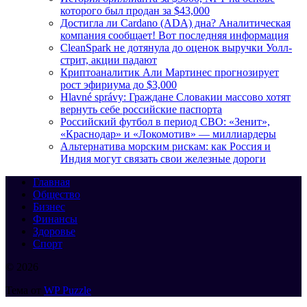
которого был продан за $43,000
Достигла ли Cardano (ADA) дна? Аналитическая
компания сообщает! Вот последняя информация
CleanSpark не дотянула до оценок выручки Уолл-
стрит, акции падают
Криптоаналитик Али Мартинес прогнозирует
рост эфириума до $3,000
Hlavné správy: Граждане Словакии массово хотят
вернуть себе российские паспорта
Российский футбол в период СВО: «Зенит»,
«Краснодар» и «Локомотив» — миллиардеры
Альтернатива морским рискам: как Россия и
Индия могут связать свои железные дороги
Главная
Общество
Бизнес
Финансы
Здоровье
Спорт
© 2026
Тема от
WP Puzzle