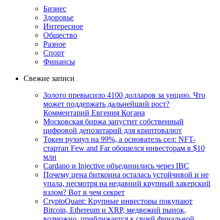
Бизнес
Здоровье
Интересное
Общество
Разное
Спорт
Финансы
Свежие записи
Золото превысило 4100 долларов за унцию. Что
может поддержать дальнейший рост?
Комментарий Евгения Когана
Московская биржа запустит собственный
цифровой депозитарий для криптовалют
Токен рухнул на 99%, а основатель сел: NFT-
стартап Few and Far обошелся инвесторам в $10
млн
Cardano и Injective объединились через IBC
Почему цена биткоина осталась устойчивой и не
упала, несмотря на недавний крупный хакерский
взлом? Вот в чем секрет
CryptoQuant: Крупные инвесторы покупают
Bitcoin, Ethereum и XRP, медвежий рынок,
возможно, приближается к своей финальной