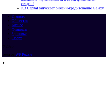
стадии!
K3 Capital запускает ончейн-кредитование Galaxy
Главная
Общество
Бизнес
Финансы
Здоровье
Спорт
© 2026
Тема от
WP Puzzle
➤