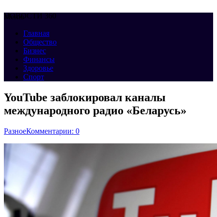
НОВОСТИ 360
Меню
Главная
Общество
Бизнес
Финансы
Здоровье
Спорт
YouTube заблокировал каналы
международного радио «Беларусь»
Разное
Комментарии: 0