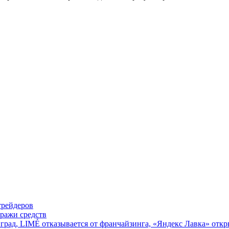
трейдеров
кражи средств
град, LIMÉ отказывается от франчайзинга, «Яндекс Лавка» откр