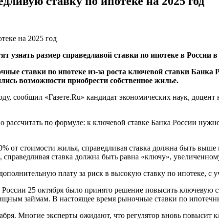
дливую ставку по ипотеке на 2025 год
т узнать размер справедливой ставки по ипотеке в России в 
ные ставки по ипотеке из-за роста ключевой ставки Банка 
ились возможности приобрести собственное жилье.
 году, сообщил «Газете.Ru» кандидат экономических наук, доце
рассчитать по формуле: к ключевой ставке Банка России нужно 
0% от стоимости жилья, справедливая ставка должна быть выше 
, справедливая ставка должна быть равна «ключу», увеличенному 
ополнительную плату за риск в высокую ставку по ипотеке, с уч
 России 25 октября было принято решение повысить ключевую с
ищным займам. В настоящее время рыночные ставки по ипотечны
кабря. Многие эксперты ожидают, что регулятор вновь повысит кл