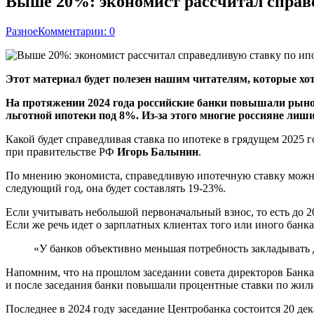
Выше 20%: экономист рассчитал справе
Разное
Комментарии: 0
Этот материал будет полезен нашим читателям, которые хотя
На протяжении 2024 года российские банки повышали рыноч
льготной ипотеки под 8%. Из-за этого многие россияне лиш
Какой будет справедливая ставка по ипотеке в грядущем 2025
при правительстве РФ
Игорь Балынин
.
По мнению экономиста, справедливую ипотечную ставку можно 
следующий год, она будет составлять 19-23%.
Если учитывать небольшой первоначальный взнос, то есть до 2
Если же речь идет о зарплатных клиентах того или иного банка
«У банков объективно меньшая потребность закладывать д
Напомним, что на прошлом заседании совета директоров Банка
и после заседания банки повышали процентные ставки по жил
Последнее в 2024 году заседание Центробанка состоится 20 де