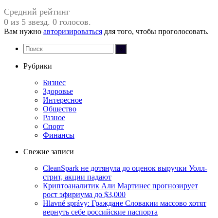
Средний рейтинг
0 из 5 звезд. 0 голосов.
Вам нужно
авторизироваться
для того, чтобы проголосовать.
Рубрики
Бизнес
Здоровье
Интересное
Общество
Разное
Спорт
Финансы
Свежие записи
CleanSpark не дотянула до оценок выручки Уолл-
стрит, акции падают
Криптоаналитик Али Мартинес прогнозирует
рост эфириума до $3,000
Hlavné správy: Граждане Словакии массово хотят
вернуть себе российские паспорта