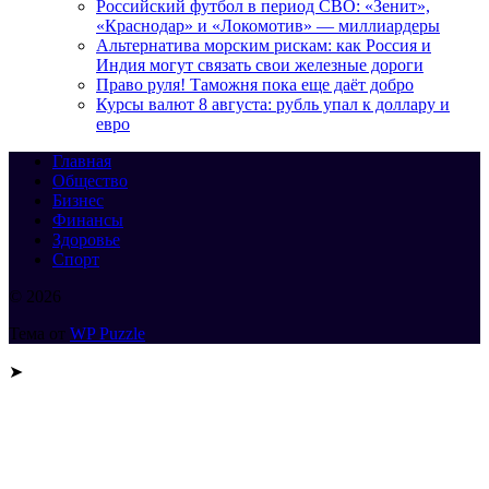
Российский футбол в период СВО: «Зенит»,
«Краснодар» и «Локомотив» — миллиардеры
Альтернатива морским рискам: как Россия и
Индия могут связать свои железные дороги
Право руля! Таможня пока еще даёт добро
Курсы валют 8 августа: рубль упал к доллару и
евро
Главная
Общество
Бизнес
Финансы
Здоровье
Спорт
© 2026
Тема от
WP Puzzle
➤