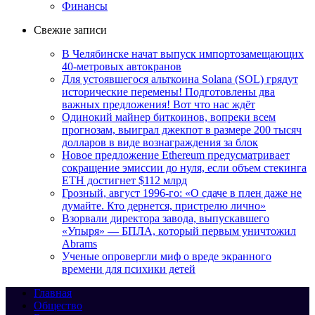
Финансы
Свежие записи
В Челябинске начат выпуск импортозамещающих
40-метровых автокранов
Для устоявшегося альткоина Solana (SOL) грядут
исторические перемены! Подготовлены два
важных предложения! Вот что нас ждёт
Одинокий майнер биткоинов, вопреки всем
прогнозам, выиграл джекпот в размере 200 тысяч
долларов в виде вознаграждения за блок
Новое предложение Ethereum предусматривает
сокращение эмиссии до нуля, если объем стекинга
ETH достигнет $112 млрд
Грозный, август 1996-го: «О сдаче в плен даже не
думайте. Кто дернется, пристрелю лично»
Взорвали директора завода, выпускавшего
«Упыря» — БПЛА, который первым уничтожил
Abrams
Ученые опровергли миф о вреде экранного
времени для психики детей
Главная
Общество