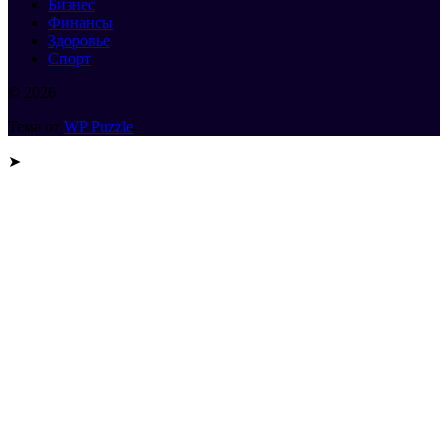
Бизнес
Финансы
Здоровье
Спорт
© 2026
Тема от
WP Puzzle
➤