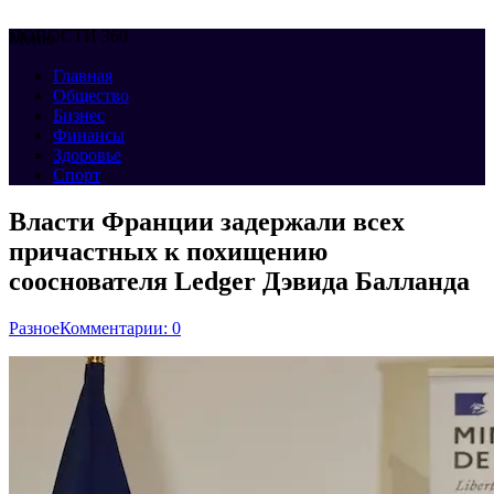
НОВОСТИ 360
Меню
Главная
Общество
Бизнес
Финансы
Здоровье
Спорт
Власти Франции задержали всех
причастных к похищению
сооснователя Ledger Дэвида Балланда
Разное
Комментарии: 0