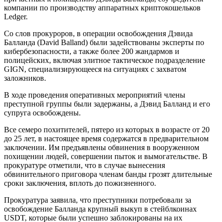
компании по производству аппаратных криптокошельков
Ledger.
Со слов прокуроров, в операции освобождения Дэвида
Балланда (David Balland) были задействованы эксперты по
кибербезопасности, а также более 200 жандармов и
полицейских, включая элитное тактическое подразделение
GIGN, специализирующееся на ситуациях с захватом
заложников.
В ходе проведения оперативных мероприятий члены
преступной группы были задержаны, а Дэвид Балланд и его
супруга освобождены.
Все семеро похитителей, пятеро из которых в возрасте от 20
до 25 лет, в настоящее время содержатся в предварительном
заключении. Им предъявлены обвинения в вооруженном
похищении людей, совершении пыток и вымогательстве. В
прокуратуре отметили, что в случае вынесения
обвинительного приговора членам банды грозят длительные
сроки заключения, вплоть до пожизненного.
Прокуратура заявила, что преступники потребовали за
освобождение Балланда крупный выкуп в стейблкоинах
USDT, которые были успешно заблокированы на их