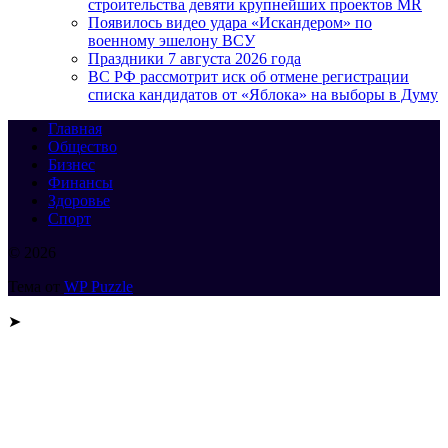
строительства девяти крупнейших проектов MR
Появилось видео удара «Искандером» по
военному эшелону ВСУ
Праздники 7 августа 2026 года
ВС РФ рассмотрит иск об отмене регистрации
списка кандидатов от «Яблока» на выборы в Думу
Главная
Общество
Бизнес
Финансы
Здоровье
Спорт
© 2026
Тема от
WP Puzzle
➤